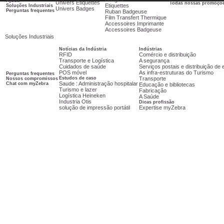
Ajuda
Univers Etiquettes
Todas nossas promoçõ
Etiquettes
Soluções Industriais
Univers Badges
Perguntas frequentes
Ruban Badgeuse
Film Transfert Thermique
Accessoires Imprimante
Accessoires Badgeuse
Soluções Industriais
Notícias da Indústria
Indústrias
RFID
Comércio e distribuição
Transporte e Logística
A segurança
Cuidados de saúde
Serviços postais e distribuição d
POS móvel
As infra-estruturas do Turismo
Perguntas frequentes
Estudos de caso
Transporte
Nossos compromissos
Saude : Administração hospitalar
Chat com myZebra
Educação e bibliotecas
Turismo e lazer
Fabricação
Logística Heineken
A Saúde
Industria Otis
Dicas profissão
solução de impressão portátil
Expertise myZebra