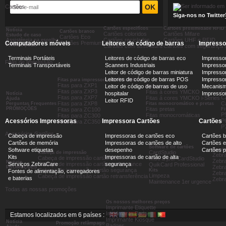
Cartões
Siga-nos no Twitter
Cartões especifícos
Cartões proximidade RFID
Notícia
Cartões branco
Cartões coloridos
Cartões Mifare
Estudo de caso
Cartões Eco
Cartões reciclados
Cartões UHF e RFID
Assistência na escolha
Computadores móveis
Cartões Premium
Leitores de código de barras
Impresso
PROMOÇÕES
Cartões com assinatura
Cartões com segurança 
Terminais Portáteis
Leitores de código de barras eco
Impressor
Fitas de Impressão
Terminais Transportáveis
Scanners Industriais
Impressor
Leitor de código de barras miniatura
Impressor
Ca
Leitores de código de barras POS
Impressora
Fitas para impressora cartões Zebra...
C
Fitas para ZXP1
Leitor de código de barras de uso
Mecanism
Ca
Fitas á cores
Fitas para ZXP3
Fitas á cores YMCKO
C
hospitalar
Impresso
Notícia
Fitas para ZXP7
C
Fitas á cores YMCKO i-Séries
Ajuda
Leitor RFID
Fitas para ZXP8
C
Perguntas Frequentes
Fitas monocromático e pretas
PROMOÇÕES
Fitas pretas
Fitas para ZC100
Fi
P
Fitas monocromáticas
Fitas para ZC300
Acessórios Impressoras
Impressora Cartões
Cartões
P
Fitas para ZC350
P
Acessórios Cartões
Cabeça de impressão
Impressoras de cartões eco
Cartões 
Cartões de memória
Impressoras de cartões de alto
Cartões e
Software de cartões
Software etiquetas
desepenho
Cartões 
Servi
CardStudio
Cabeça de impressão
Zebr
Kits
Impressoras de cartão de alta
Cabeça de impressão cartão eco
Mise à jour CardStudio
Zebra
Notícia
Serviços ZebraCare
Cabeça de impressão cartão performance
segurança
QuikCard Professional
Zebra
PROMOÇÕES
Cabeça de impressão cartão segurança
Kits
Fontes de alimentação, carregadores
Zebra
Limpeza
Cabeça de impressão cartão retransferência
e baterias
Zebr
Maintenance 1er urgence
Todas as nossas promoções
Os nossos melhores preços
Imprimante Etiquette
Imprimante Badge
Estamos localizados em 6 países :
Imprimante Kiosque
Notícia
Promoção relâmpago
Badges