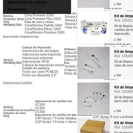
Fitas de Carbono
CARRINHO
CARRINHO
Maintenance 1er urgence
Ver
Fitas de cera
Fitas á cores
Accessoires
Cera Padrão 2300
Fitas cera azul 531
Fitas de resina
Cera Premium 2100
Fitas cera ouro 531
Kit de limp
Notícia
Resina Padrão 4800
Cera Premium Plus 5319
Fitas cera vermelh
Produtos dicas
Resina Premium 5095
Ref. 10591
FAQ
Fitas de cera e resina
Fitas resina branca
Resina Premium Plus 5100
PROMOÇÕES
Cera/Resina Padrão 3400
Fitas em cartucho
Kit de limpe
Fitas Image Lock
Cera/Resina Eficaz 3300
Cartucho para ZD4
cartões de l
Cera/Resina Premium 3200
Cartucho para P4T
impressão.
Acessórios Impressoras
Ver
Serviços ZebraCare
ZebraCare PAX e 6
Cabeça de impressão
Software etiquetas
Impressora de secretária
ZebraCare Xi4, 105
Kit de lim
Zebra Designer
Impressora semi-industrial
ZebraCare ZM e R
Ref. 10599
ZebraNet Bridge Enterprise
Impressora industrial
ZebraCare S4M
Zebra ZBI Enablement Kits
Notícia
Impressoras RFID
ZebraCare Secretár
Kit de limpe
PROMOÇÕES
Kits
Cabeça de impressão móvel
ZebraCare Portátil
rolos de mov
Teclado KDU Plus
Cartões de memória
Fontes de alimentaçã
Limpeza das impressoras
Fonts sur carte PCMCIA
Fontes de alimenta
Rolos de tração (Platen)
Fonts sur disquette 3.5"
Carregadores
Ver
Baterias
Impressora Cartões
Kit de lim
Ref. 10599
Kit de limpe
para rolos d
Impressoras de cartões eco
ZC100
Impressoras de cartão de alt
Notícia
ZC300
ZXP Series 7 com Laminad
Assistência na escolha
Ver
ZC350
ZXP Series 8 com Laminad
Estudos de caso
Impressoras de cartões de alto desepenho
FAQ
ZXP Series 9 com Laminad
ZXP Series 7 Frente Simples
ZXP Series 7 Frente e Verso
Kit de limp
Ref. 10599
Kit de limpe