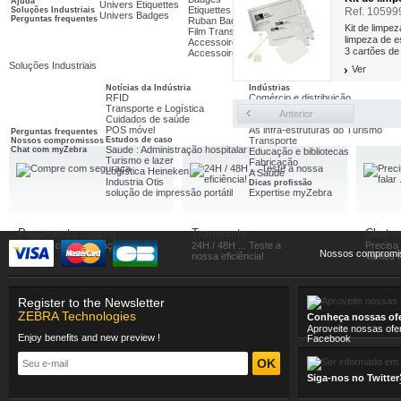
Ajuda
Univers Etiquettes
Todas nossas promoçõ
Etiquettes
Soluções Industriais
Ref. 10599
Univers Badges
Perguntas frequentes
Ruban Badgeuse
Kit de limpe
Film Transfert Thermique
limpeza de e
Accessoires Imprimante
3 cartões de
Accessoires Badgeuse
Soluções Industriais
Ver
Notícias da Indústria
Indústrias
RFID
Comércio e distribuição
Transporte e Logística
A segurança
Anterior
Cuidados de saúde
Serviços postais e distribuição d
POS móvel
As infra-estruturas do Turismo
Perguntas frequentes
Estudos de caso
Transporte
Nossos compromissos
Saude : Administração hospitalar
Chat com myZebra
Educação e bibliotecas
Turismo e lazer
Fabricação
Logística Heineken
A Saúde
Industria Otis
Dicas profissão
solução de impressão portátil
Expertise myZebra
Pagamento seguro
Transporte
Chat 
Compre com seguraça
24H / 48H ... Teste a
Precisa
Nossos compromi
nossa eficiência!
Vamos fa
Register to the Newsletter
ZEBRA Technologies
Conheça nossas ofe
Aproveite nossas ofe
Enjoy benefits and new preview !
Facebook
Siga-nos no Twitter