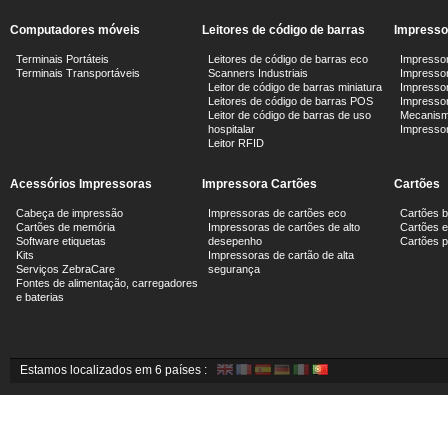
Computadores móveis
Leitores de código de barras
Impresso
Terminais Portáteis
Leitores de código de barras eco
Impressor
Terminais Transportáveis
Scanners Industriais
Impressor
Leitor de código de barras miniatura
Impressor
Leitores de código de barras POS
Impressora
Leitor de código de barras de uso
Mecanism
hospitalar
Impresso
Leitor RFID
Acessórios Impressoras
Impressora Cartões
Cartões
Cabeça de impressão
Impressoras de cartões eco
Cartões 
Cartões de memória
Impressoras de cartões de alto
Cartões e
Software etiquetas
desepenho
Cartões 
Kits
Impressoras de cartão de alta
Serviços ZebraCare
segurança
Fontes de alimentação, carregadores
e baterias
Estamos localizados em 6 países :