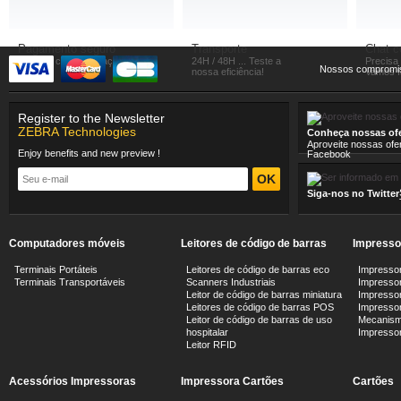
Pagamento seguro
Transporte
Chat 
Compre com seguraça
24H / 48H ... Teste a
Precisa
Nossos compromi
nossa eficiência!
Vamos fa
Register to the Newsletter
ZEBRA Technologies
Conheça nossas ofe
Aproveite nossas ofe
Enjoy benefits and new preview !
Facebook
Siga-nos no Twitter
Computadores móveis
Leitores de código de barras
Impresso
Terminais Portáteis
Leitores de código de barras eco
Impressor
Terminais Transportáveis
Scanners Industriais
Impressor
Leitor de código de barras miniatura
Impressor
Leitores de código de barras POS
Impressora
Leitor de código de barras de uso
Mecanism
hospitalar
Impresso
Leitor RFID
Acessórios Impressoras
Impressora Cartões
Cartões