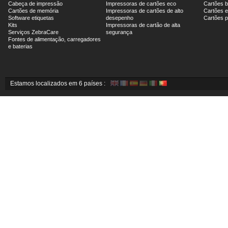
Cabeça de impressão
Impressoras de cartões eco
Cartões 
Cartões de memória
Impressoras de cartões de alto
Cartões e
Software etiquetas
desepenho
Cartões 
Kits
Impressoras de cartão de alta
Serviços ZebraCare
segurança
Fontes de alimentação, carregadores
e baterias
Estamos localizados em 6 países :