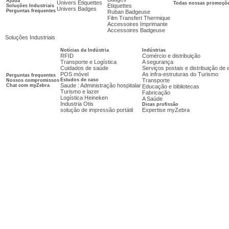
Ajuda
Univers Etiquettes
Todas nossas promoçõ
Etiquettes
Soluções Industriais
Univers Badges
Perguntas frequentes
Ruban Badgeuse
Film Transfert Thermique
Accessoires Imprimante
Accessoires Badgeuse
Soluções Industriais
Notícias da Indústria
Indústrias
RFID
Comércio e distribuição
Transporte e Logística
A segurança
Cuidados de saúde
Serviços postais e distribuição d
POS móvel
As infra-estruturas do Turismo
Perguntas frequentes
Estudos de caso
Transporte
Nossos compromissos
Saude : Administração hospitalar
Chat com myZebra
Educação e bibliotecas
Turismo e lazer
Fabricação
Logística Heineken
A Saúde
Industria Otis
Dicas profissão
solução de impressão portátil
Expertise myZebra