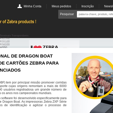
Minha Conta
Meus pedidos
Inscrição
Newsle
Pesquisar
Terminais Transportáveis
RS2100
RS5100
RS6100
WS50
WS101
WS301
ONAL DE DRAGON BOAT
WT54 & WT64
WT6300
 DE CARTÕES ZEBRA PARA
Terminais parados
TC21 & TC26
MC9300
ENCIADOS
EC30
co
DBF) tem por principal missão promover corridas
sporte cujas origens remontam a mais de 6000
Leitores de código de barras POS
00 usuários registradosa um grande número de
DS7708
Scanners Industriais
os os anos nos campeonatos mundiais.
LI3608
DS9908
LI3678
DS9308
software foi desenvolvido especificamente para
DS3608
Leitor de código de barras de uso hospitalar
de Dragon Boat. As impressoras Zebra ZXP Série
DS4308-HC
DS3678
s de identificação e agilizar o processo de
Leitor RFID
Leitor de código de barras miniatura
RFD40
CS6080
RFD90