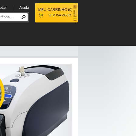
tter
Ajuda
MEU CARRINHO
(
0
)
SEM IVA
VAZIO