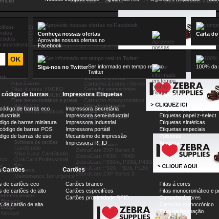
iência!
Vamos falar ... ao vivo!
com os nossos vídeos 
ifícos
Cartões proximidade RFID
ridos
Cartões Mifare
Conheça nossas ofertas
Carta do
iclados
Cartões UHF e RFID
Aproveite nossas ofertas no
 assinatura
Cartões com segurança & holograma
Facebook
Ser informado em tempo real no
100% da n
Siga-nos no Twitter
Twitter
Cartucho á cores
ra...
Cartucho á cores
Cartucho á cores i-Series
Fitas á cores
Fitas á cores YMCKO
Cartucho monocrónico
e código de barras
Impressora Etiquetas
Etiquetas
Cartucho preto
Fitas á cores YMCKO i-Séries
Cartucho monocromático
Fitas monocromático e pretas
Fitas pretas
Fitas de laminação
 código de barras eco
Impressora Secretária
Etiquetas papel z-perfor
P500/ P520
Fitas monocromáticas
dustriais
Impressora semi-industrial
Etiquetas papel z-select
P620/ P630/ P640
digo de barras miniatura
Impressora Industrial
Etiquetas sintéticas
P720
 código de barras POS
Impressora portátil
Etiquetas especiais
ódigo de barras de uso
Mecanismo de impressão
Pulseiras
Software de cartões
Impressora RFID
Amostras
Serviços zebracare
CardStudio
ZebraCare ZXP Series 8
Mise à jour CardStudio
ZebraCare P630i - P640i
nce
QuikCard Professional
ZebraCare P330m, P330i, P430i
a
Kits
ZebraCare P100i, P110i, P120i
 Cartões
Cartões
Fitas de Impressão
Limpeza
rência
ZebraCare ZXP Series 3
Maintenance 1er urgence
s de cartões eco
Cartões branco
Fitas á cores
 de cartões de alto
Cartões especifícos
Fitas monocromático e p
elhores preços
Cartões proximidade RFID
Cartucho á cores
Etiquette
 de cartão de alta
Cartucho monocrónico
 Badge
Fitas de laminação
 Kiosque