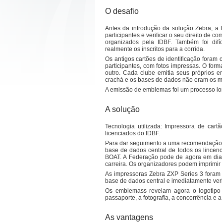
DS8208
DS8288
O desafio
Impressora Etiquetas
Antes da introdução da solução Zebra, a 
participantes e verificar o seu direito de
organizados pela IDBF. Também foi difí
realmente os inscritos para a corrida.
Impressora semi-
ZT111
Impressora Secretária
Os antigos cartões de identificação foram 
ZT231
ZD510-HC
participantes, com fotos impressas. O form
ZT411
Notícia
ZD411
ZT421
outro. Cada clube emitia seus próprios e
Estudos de caso
ZD220
Produtos dicas
ZT510
crachá e os bases de dados não eram os 
ZD230
PROMOÇÕES
Impressora Indus
ZD421
ZT610
A emissão de emblemas foi um processo lo
ZD621
ZT620
220Xi4
A solução
Tecnologia utilizada: Impressora de car
Etiquetas
licenciados do IDBF.
Etiquetas sin
Para dar seguimento a uma recomendação d
PolyE
base de dados central de todos os lincen
PolyPro (PP
BOAT. A Federação pode de agora em dia
PolyO
carreira. Os organizadores podem imprimir
PolyPro tér
Etiquetas papel z-perform
Térmico eco
Z-Ultimate
Notícia
As impressoras Zebra ZXP Series 3 foram 
Papel Mate
Z-Xtreme
Estudos de caso
base de dados central e imediatamente verif
Ajuda
Etiquetas papel z-select
Etiquetas es
PROMOÇÕES
Térmico Premium
Etiquetas p
Os emblemass revelam agora o logotipo 
Papel Mate Premium
Z-Destruct i
passaporte, a fotografia, a concorrência e 
Etiquetas J
Baixa tempe
Etiquetas m
As vantagens
Z-Slip - Not