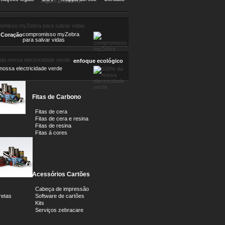
!
Algum problema?
compromisso myZebra
 Coração
para salvar vidas
enfoque ecológico
ossa electricidade verde
Fitas de Carbono
m
Fitas de cera
Fitas de cera e resina
Fitas de resina
Fitas á cores
Acessórios Cartões
Cabeça de impressão
retas
Software de cartões
Kits
Serviços zebracare