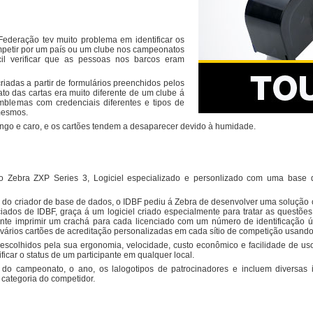
Federação tev muito problema em identificar os
Impressora RFID
ZD500 - UHF
 competir por um país ou um clube nos campeonatos
ZT400 - UHF
cil verificar que as pessoas nos barcos eram
ZT420 - UHF
industrial
R110Xi4
Impressora portátil
ZE500 - UHF
criadas a partir de formulários preenchidos pelos
ZQ200
Impressoras paradas
ato das cartas era muito diferente de um clube á
ZQ300
ZE500-4
ZQ500
mblemas com credenciais diferentes e tipos de
ZE500-6
ZQ600
mesmos.
GC420
trial
Mecanismo de impressão
ZT410
ZE511
ngo e caro, e os cartões tendem a desaparecer devido à humidade.
ZT200 Series
ZE521
ZT420
S4M
LP/TLP2844
QLn Series
...
tão Zebra ZXP Series 3, Logiciel especializado e personlizado com uma base 
téticas
o criador de base de dados, o IDBF pediu á Zebra de desenvolver uma solução 
ciados de IDBF, graça á um logiciel criado especialmente para tratar as ques
)
Pulseiras
nte imprimir um crachá para cada licenciado com um número de identificação 
Z-Band UltraSoft
 vários cartões de acreditação personalizadas em cada sítio de competição usan
mico
Z-Band Direct
Z-Band Fun
escolhidos pela sua ergonomia, velocidade, custo econômico e facilidade de 
Z-Band Splash
icar o status de um participante em qualquer local.
peciais
Quickclip
ara plantas
do campeonato, o ano, os lalogotipos de patrocinadores e incluem diversa
Etiquetas RFID
nviolável
Amostras
Etiqueta RFID
a categoria do competidor.
oalharia
Amostras de etiquetas
Pulseira RFID
ratura
Amostras de pulseiras
ulti-funções
a de entrega