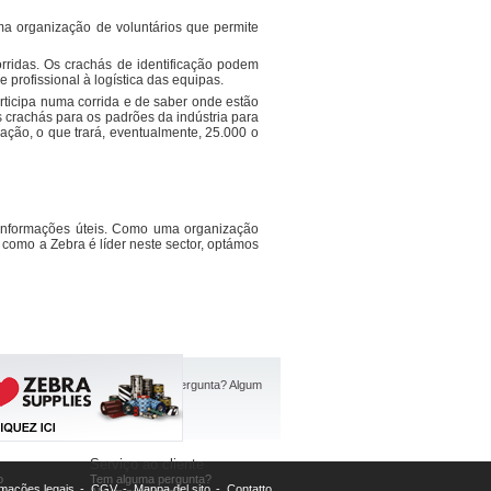
ma organização de voluntários que permite
rridas. Os crachás de identificação podem
 profissional à logística das equipas.
rticipa numa corrida e de saber onde estão
 crachás para os padrões da indústria para
ção, o que trará, eventualmente, 25.000 o
 informações úteis. Como uma organização
 como a Zebra é líder neste sector, optámos
Serviço ao cliente
o
Tem alguma pergunta?
rmações legais
-
CGV
-
Mappa del sito
-
Contatto