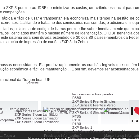
a ZXP 3 permite ao IDBF de minimizar os custos, um critério essencial para u
Fitas á cores
em competições.
Fitas cera azul 5319
esina
Fitas cera ouro 5319
adrão 4800
rápida e fácil de usar e transportar, ela economiza mais tempo na gestão de co
Fitas cera vermelha 5319
remium 5095
ncorrentes, facilitando o trabalho dos comissários nas corridas, e adiciona um toque
Fitas resina branca 5100
remium Plus 5100
Fitas em cartucho
ciados, o sistema de código de barras permite-lhe saber imediatamente quem pa
age Lock
Cartucho para ZD420
a, os licenciados mantêm o mesmo número de identificação. O IDBF beneficia dos
Cartucho para P4T e RP4T
, este sistema será sem dúvida estendido de 30 dos 80 países-membros da Federa
 a solução de impressão de cartões ZXP 3 da Zebra.
Serviços ZebraCare
ZebraCare PAX e 600dpi
tiquetas
ZebraCare Xi4, 105, R110
igner
ZebraCare ZM e RZ
Bridge Enterprise
ZebraCare S4M
 Enablement Kits
ZebraCare Secretária
nossas necessidades. Ela produz rapidamente os crachás legíveis que contêm
ZebraCare Portátil
lução econômica e fácil de manutenção ... E por fim, devemos ser aconselhados, e
DU Plus
Fontes de alimentação, carregadores e baterias
as impressoras
Fontes de alimentação
ração (Platen)
Carregadores
ernacional da Dragon boat, UK
Baterias
Impressoras cartões paradas
P330i
ZXP Series 8 Frente Simples
ZXP Series 8 Frente e Verso
ZXP Series 9 Frente Simples
Impressoras de cartão de alta segurança
ZXP Series 9 Simples Frente e Verso
ZXP Series 7 com Laminador
P430i
ZXP Series 8 com Laminador
P110i
 desepenho
ZXP Series 9 com Laminador
P120i
ZXP Series 1
te
Chat com myZebra!
myZebra TV
ZXP Series 3 Face Simples
...
... Teste a
Precisa de informações?
Mantenha-se informad
Nossos compromissos
-
Quem somos
-
Perguntas Frequentes
-
Info
ZXP Series 3 Frente e Verso