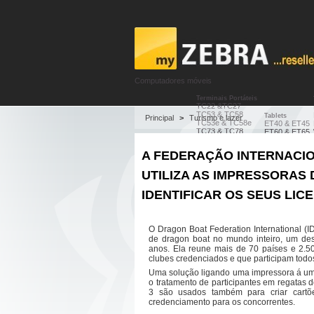
Computadores móveis
Terminais Portáteis
TC22 &TC27
TC53 & TC58
Tablets
Principal
>
Turismo e lazer
TC53e & TC58e
ET40 & ET45
TC73 & TC78
ET60 & ET65
Notícia
TC8300
ET80 & ET85
Ajuda
MC2200 & MC2700
ET401
Dicas de produtos
A FEDERAÇÃO INTERNACI
MC33
Bornes de prix
PROMOÇÕES
CC600
MC34
UTILIZA AS IMPRESSORAS
CC6000
MC94
KC50 & TD50
EC50 & EC55
HC20 & HC50
IDENTIFICAR OS SEUS LIC
EM45 RFID
Leitores de código de barras
Leitores de código de barras e
O Dragon Boat Federation International (I
LS1203
de dragon boat no mundo inteiro, um de
LS2208
anos. Ela reune mais de 70 países e 2.5
LI2208
clubes credenciados e que participam tod
DS2208
Perguntas frequentes
DS2278
Uma solução ligando uma impressora á um 
Os pontos de fidelidade
LI4278
myZebraTV
o tratamento de participantes em regatas 
DS4308
Contacte-nos
3 são usados também para criar cartõe
DS8108
DS8178
credenciamento para os concorrentes.
DS4608