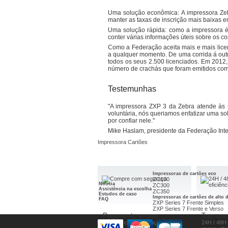
Fitas de Carbono
Uma solução econômica: A impressora Zebr
Fitas de cera
manter as taxas de inscrição mais baixas 
Cera Padrão 2300
Fitas de r
Cera Premium 2100
Notícia
Resina P
Uma solução rápida: como a impressora é 
Cera Premium Plus 5319
Produtos dicas
Resina P
conter várias informações úteis sobre os co
FAQ
Fitas de cera e resina
Resina P
PROMOÇÕES
Cera/Resina Padrão 3400
Como a Federação aceita mais e mais licen
Fitas Im
Cera/Resina Eficaz 3300
a qualquer momento. De uma corrida á outr
Cera/Resina Premium 3200
todos os seus 2.500 licenciados. Em 2012
Acessórios Impressoras
número de crachás que foram emitidos com
Cabeça de impressão
Software e
Impressora de secretária
Testemunhas
Zebra Des
Impressora semi-industrial
ZebraNet 
Impressora industrial
Zebra ZBI
Notícia
Impressoras RFID
"A impressora ZXP 3 da Zebra atende às 
PROMOÇÕES
Kits
Cabeça de impressão móvel
voluntária, nós queriamos enfatizar uma so
Teclado K
Cartões de memória
Limpeza d
por confiar nele."
Fonts sur carte PCMCIA
Rolos de t
Fonts sur disquette 3.5"
Mike Haslam, presidente da Federação Int
Impressora Cartões
Impressoras de cartões eco
ZC100
Notícia
ZC300
Assistência na escolha
ZC350
Estudos de caso
Impressoras de cartões de alto
FAQ
ZXP Series 7 Frente Simples
ZXP Series 7 Frente e Verso
Pagamento seguro
Transpor
Compre com seguraça
24H / 48H 