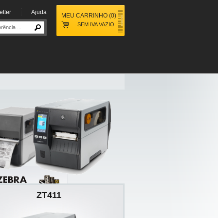
tter
Ajuda
MEU CARRINHO
(
0
)
SEM IVA
VAZIO
ZT411