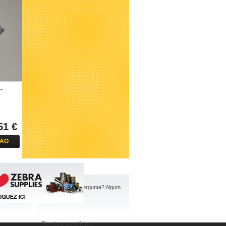
..
51 €
 AO
O
Serviço ao cliente