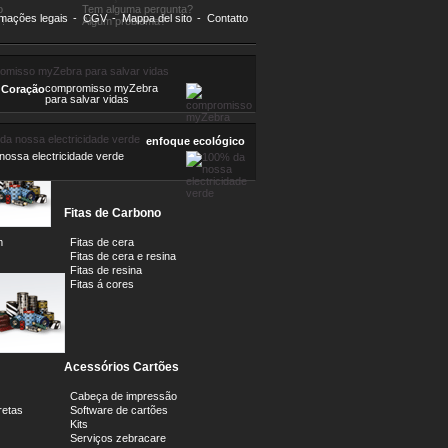
o
Tem alguma pergunta?
rmações legais
-
CGV
-
Mappa del sito
-
Contatto
!
Algum problema?
.
compromisso myZebra
 Coração
para salvar vidas
68 €
 AO
enfoque ecológico
ossa electricidade verde
O
Fitas de Carbono
m
Fitas de cera
Fitas de cera e resina
Fitas de resina
Fitas á cores
Acessórios Cartões
Cabeça de impressão
retas
Software de cartões
Kits
Serviços zebracare