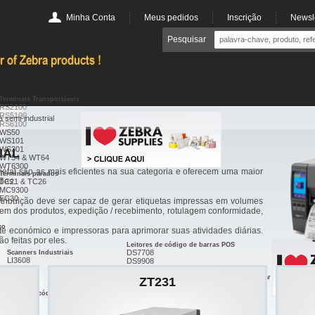
Minha Conta
Meus pedidos
Inscrição
Newsle
Pesquisar
Terminais Transportáveis
RS2100
RS5100
 semi-industrial
RS6100
WS50
WS101
WS301
IAL
WT54 & WT64
WT6300
etal são as mais eficientes na sua categoria e oferecem uma maior
Terminais parados
ões.
TC21 & TC26
MC9300
EC30
tribuição deve ser capaz de gerar etiquetas impressas em volumes
gem dos produtos, expedição / recebimento, rotulagem conformidade,
co
e económico e impressoras para aprimorar suas atividades diárias.
o feitas por eles.
Leitores de código de barras POS
DS7708
Scanners Industriais
LI3608
DS9908
LI3678
DS9308
DS3608
Leitor de código de barras de uso hospitalar
ZT231
DS4308-HC
DS3678
Leitor RFID
Leitor de código de barras miniatura
RFD40
CS6080
RFD90