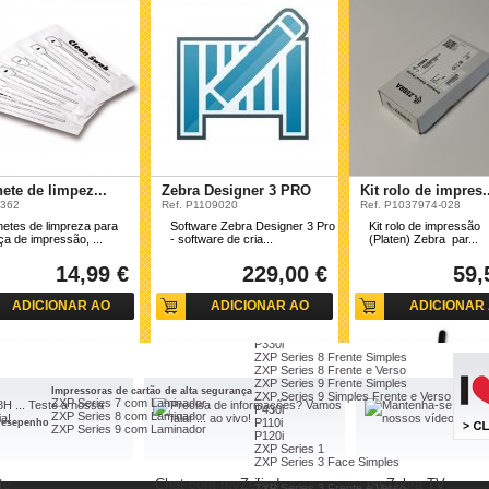
Fitas á cores
Fitas cera azul 5319
esina
Fitas cera ouro 5319
adrão 4800
Fitas cera vermelha 5319
remium 5095
Fitas resina branca 5100
remium Plus 5100
Fitas em cartucho
age Lock
Cartucho para ZD420
Cartucho para P4T e RP4T
Serviços ZebraCare
ZebraCare PAX e 600dpi
tiquetas
ZebraCare Xi4, 105, R110
ete de limpez...
Zebra Designer 3 PRO
Kit rolo de impres.
igner
ZebraCare ZM e RZ
7362
Ref. P1109020
Ref. P1037974-028
Bridge Enterprise
ZebraCare S4M
 Enablement Kits
etes de limpreza para
Software Zebra Designer 3 Pro
Kit rolo de impressão
ZebraCare Secretária
a de impressão, ...
- software de cria...
(Platen) Zebra par...
ZebraCare Portátil
DU Plus
Fontes de alimentação, carregadores e baterias
as impressoras
Fontes de alimentação
14,99 €
229,00 €
59,
ração (Platen)
Carregadores
Baterias
ADICIONAR AO
ADICIONAR AO
ADICIONAR
CARRINHO
CARRINHO
CARRINH
Impressoras cartões paradas
P330i
ZXP Series 8 Frente Simples
ZXP Series 8 Frente e Verso
ZXP Series 9 Frente Simples
Impressoras de cartão de alta segurança
ZXP Series 9 Simples Frente e Verso
ZXP Series 7 com Laminador
P430i
ZXP Series 8 com Laminador
P110i
 desepenho
ZXP Series 9 com Laminador
P120i
ZXP Series 1
ZXP Series 3 Face Simples
...
te
Chat com myZebra!
myZebra TV
ZXP Series 3 Frente e Verso