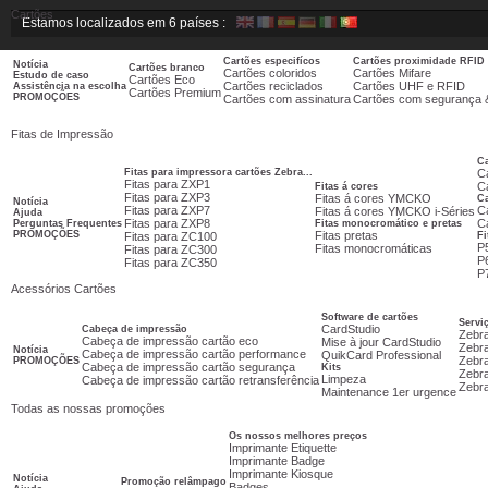
Cartões
Estamos localizados em 6 países :
Cartões especifícos
Cartões proximidade RFID
Notícia
Cartões branco
Cartões coloridos
Cartões Mifare
Estudo de caso
Cartões Eco
Cartões reciclados
Cartões UHF e RFID
Assistência na escolha
Cartões Premium
PROMOÇÕES
Cartões com assinatura
Cartões com segurança 
Fitas de Impressão
Ca
Fitas para impressora cartões Zebra...
C
Fitas para ZXP1
Ca
Fitas á cores
Fitas para ZXP3
Fitas á cores YMCKO
C
Notícia
Fitas para ZXP7
C
Fitas á cores YMCKO i-Séries
Ajuda
Fitas para ZXP8
C
Perguntas Frequentes
Fitas monocromático e pretas
PROMOÇÕES
Fitas pretas
Fitas para ZC100
Fi
P
Fitas monocromáticas
Fitas para ZC300
P
Fitas para ZC350
P
Acessórios Cartões
Software de cartões
Servi
CardStudio
Cabeça de impressão
Zebr
Cabeça de impressão cartão eco
Mise à jour CardStudio
Zebra
Notícia
Cabeça de impressão cartão performance
QuikCard Professional
Zebra
PROMOÇÕES
Cabeça de impressão cartão segurança
Kits
Zebra
Limpeza
Cabeça de impressão cartão retransferência
Zebr
Maintenance 1er urgence
Todas as nossas promoções
Os nossos melhores preços
Imprimante Etiquette
Imprimante Badge
Imprimante Kiosque
Notícia
Promoção relâmpago
Badges