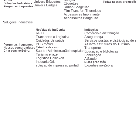
Ajuda
Univers Etiquettes
Todas nossas promoçõ
Etiquettes
Soluções Industriais
Univers Badges
Perguntas frequentes
Ruban Badgeuse
Film Transfert Thermique
Accessoires Imprimante
Accessoires Badgeuse
Soluções Industriais
Notícias da Indústria
Indústrias
RFID
Comércio e distribuição
Transporte e Logística
A segurança
Cuidados de saúde
Serviços postais e distribuição d
POS móvel
As infra-estruturas do Turismo
Perguntas frequentes
Estudos de caso
Transporte
Nossos compromissos
Saude : Administração hospitalar
Chat com myZebra
Educação e bibliotecas
Turismo e lazer
Fabricação
Logística Heineken
A Saúde
Industria Otis
Dicas profissão
solução de impressão portátil
Expertise myZebra