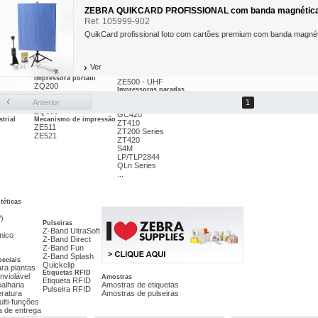
ZEBRA QUIKCARD PROFISSIONAL com banda magnétic
Ref. 105999-902
QuikCard profissional foto com cartões premium com banda magnét
Impressora RFID
ZD500 - UHF
ZT400 - UHF
ZT420 - UHF
Ver
industrial
R110Xi4
Impressora portátil
ZE500 - UHF
ZQ200
Impressoras paradas
ZQ300
ZE500-4
Anterior
1
ZQ500
ZE500-6
ZQ600
GC420
trial
Mecanismo de impressão
ZT410
ZE511
ZT200 Series
ZE521
ZT420
S4M
LP/TLP2844
QLn Series
...
téticas
)
Pulseiras
Z-Band UltraSoft
mico
Z-Band Direct
Z-Band Fun
Z-Band Splash
peciais
Quickclip
ara plantas
Etiquetas RFID
nviolável
Amostras
Etiqueta RFID
oalharia
Amostras de etiquetas
Pulseira RFID
ratura
Amostras de pulseiras
ulti-funções
a de entrega