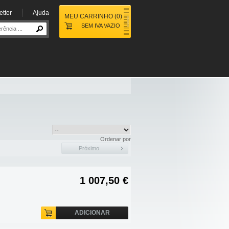
tter
Ajuda
MEU CARRINHO
(
0
)
SEM IVA
VAZIO
Ordenar por
Próximo
1 007,50 €
ADICIONAR