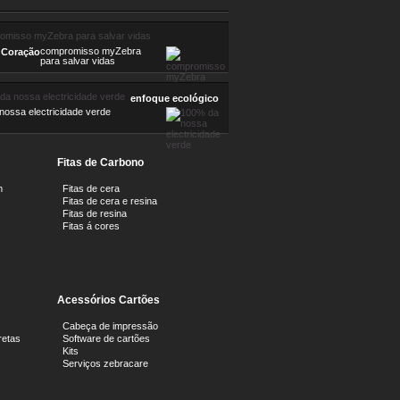
compromisso myZebra
 Coração
para salvar vidas
enfoque ecológico
ossa electricidade verde
Fitas de Carbono
m
Fitas de cera
Fitas de cera e resina
Fitas de resina
Fitas á cores
Acessórios Cartões
Cabeça de impressão
retas
Software de cartões
Kits
Serviços zebracare