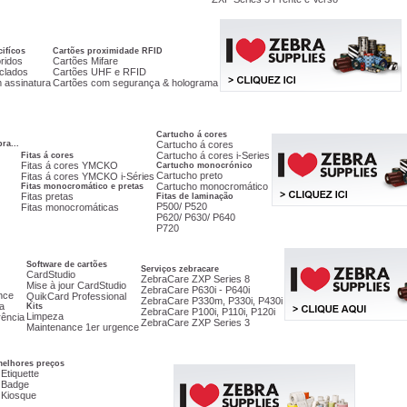
ifícos
Cartões proximidade RFID
ridos
Cartões Mifare
iclados
Cartões UHF e RFID
 assinatura
Cartões com segurança & holograma
Cartucho á cores
ra...
Cartucho á cores
Cartucho á cores i-Series
Fitas á cores
Fitas á cores YMCKO
Cartucho monocrónico
Cartucho preto
Fitas á cores YMCKO i-Séries
Cartucho monocromático
Fitas monocromático e pretas
Fitas pretas
Fitas de laminação
P500/ P520
Fitas monocromáticas
P620/ P630/ P640
P720
Software de cartões
Serviços zebracare
CardStudio
ZebraCare ZXP Series 8
Mise à jour CardStudio
ZebraCare P630i - P640i
nce
QuikCard Professional
ZebraCare P330m, P330i, P430i
a
Kits
ZebraCare P100i, P110i, P120i
Limpeza
rência
ZebraCare ZXP Series 3
Maintenance 1er urgence
elhores preços
Etiquette
 Badge
 Kiosque