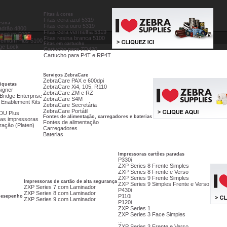
Fitas á cores
Fitas cera azul 5319
esina
Fitas cera ouro 5319
adrão 4800
Fitas cera vermelha 5319
remium 5095
Fitas resina branca 5100
remium Plus 5100
Fitas em cartucho
age Lock
Cartucho para ZD420
Cartucho para P4T e RP4T
Serviços ZebraCare
ZebraCare PAX e 600dpi
tiquetas
ZebraCare Xi4, 105, R110
igner
ZebraCare ZM e RZ
Bridge Enterprise
ZebraCare S4M
 Enablement Kits
ZebraCare Secretária
ZebraCare Portátil
DU Plus
Fontes de alimentação, carregadores e baterias
as impressoras
Fontes de alimentação
ração (Platen)
Carregadores
Baterias
Impressoras cartões paradas
P330i
ZXP Series 8 Frente Simples
ZXP Series 8 Frente e Verso
ZXP Series 9 Frente Simples
Impressoras de cartão de alta segurança
ZXP Series 9 Simples Frente e Verso
ZXP Series 7 com Laminador
P430i
ZXP Series 8 com Laminador
P110i
 desepenho
ZXP Series 9 com Laminador
P120i
ZXP Series 1
ZXP Series 3 Face Simples
...
ZXP Series 3 Frente e Verso