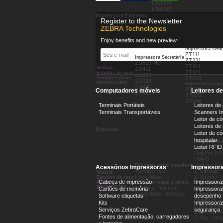
DS8208
DS8288
Impressora Etiquetas
Register to the Newsletter
ZEBRA Technologies
Enjoy benefits and new preview !
Impressora semi-
ZT111
Impressora Secretária
ZT231
ZD510-HC
ZT411
Notícia
ZD411
ZT421
Estudos de caso
ZD220
Produtos dicas
ZT510
ZD230
PROMOÇÕES
Impressora Indus
ZD421
ZT610
Computadores móveis
Leitores d
ZD621
ZT620
220Xi4
Terminais Portáteis
Leitores de
Terminais Transportáveis
Scanners In
Leitor de có
Leitores de
Etiquetas
Leitor de c
hospitalar
Etiquetas sin
PolyE
Leitor RFID
PolyPro (PP
PolyO
PolyPro tér
Etiquetas papel z-perform
Acessórios Impressoras
Impressora
Térmico eco
Z-Ultimate
Notícia
Papel Mate
Z-Xtreme
Estudos de caso
Cabeça de impressão
Impressora
Ajuda
Etiquetas papel z-select
Etiquetas es
PROMOÇÕES
Térmico Premium
Etiquetas p
Cartões de memória
Impressoras
Papel Mate Premium
Z-Destruct i
Software etiquetas
desepenho
Etiquetas J
Kits
Impressoras
Baixa tempe
Serviços ZebraCare
segurança
Etiquetas m
Fontes de alimentação, carregadores
Z-Slip - Not