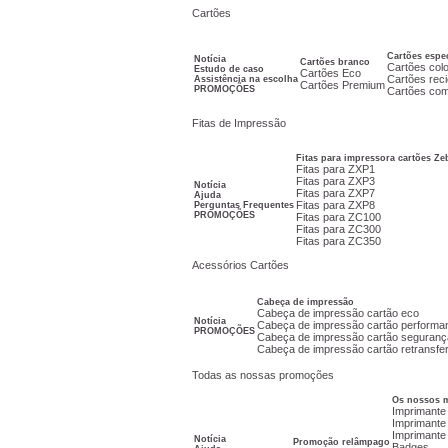
Cartões
Cartões espec
Notícia
Cartões branco
Cartões colo
Estudo de caso
Cartões Eco
Cartões rec
Assistência na escolha
Cartões Premium
PROMOÇÕES
Cartões com
Fitas de Impressão
Fitas para impressora cartões Zeb
Fitas para ZXP1
Fitas para ZXP3
Notícia
Fitas para ZXP7
Ajuda
Fitas para ZXP8
Perguntas Frequentes
PROMOÇÕES
Fitas para ZC100
Fitas para ZC300
Fitas para ZC350
Acessórios Cartões
Cabeça de impressão
Cabeça de impressão cartão eco
Notícia
Cabeça de impressão cartão performa
PROMOÇÕES
Cabeça de impressão cartão seguranç
Cabeça de impressão cartão retransfe
Todas as nossas promoções
Os nossos m
Imprimante 
Imprimante
Imprimante
Notícia
Promoção relâmpago
Badges