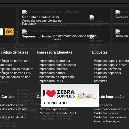
Impressora RFID
Conheça nossas ofertas
Carta do
ZD500 - UHF
Aproveite nossas ofertas no
ZT400 - UHF
Facebook
ZT420 - UHF
industrial
R110Xi4
Impressora portátil
ZE500 - UHF
ZQ200
Ser informado em tempo real no
100% da n
Siga-nos no Twitter
Impressoras paradas
ZQ300
Twitter
ZE500-4
ZQ500
ZE500-6
ZQ600
GC420
trial
Mecanismo de impressão
ZT410
ZE511
e código de barras
Impressora Etiquetas
Etiquetas
ZT200 Series
ZE521
ZT420
S4M
 código de barras eco
Impressora Secretária
Etiquetas papel z-perfor
LP/TLP2844
dustriais
Impressora semi-industrial
Etiquetas papel z-select
QLn Series
digo de barras miniatura
Impressora Industrial
Etiquetas sintéticas
...
 código de barras POS
Impressora portátil
Etiquetas especiais
ódigo de barras de uso
Mecanismo de impressão
Pulseiras
Impressora RFID
Amostras
téticas
)
Pulseiras
Z-Band UltraSoft
mico
 Cartões
Cartões
Fitas de Impressão
Z-Band Direct
Z-Band Fun
Z-Band Splash
s de cartões eco
Cartões branco
Fitas á cores
peciais
Quickclip
ara plantas
 de cartões de alto
Cartões especifícos
Fitas monocromático e p
Etiquetas RFID
nviolável
Amostras
Cartões proximidade RFID
Cartucho á cores
Etiqueta RFID
oalharia
Amostras de etiquetas
 de cartão de alta
Pulseira RFID
Cartucho monocrónico
ratura
Amostras de pulseiras
Fitas de laminação
ulti-funções
a de entrega