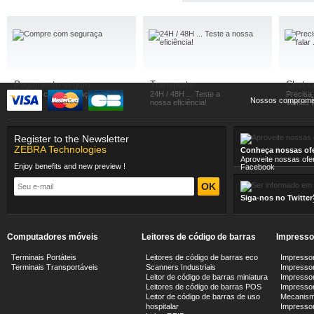
Pagamento seguro
Transporte
Chat 
Compre com seguraça
24H / 48H ... Teste a
Precisa
Nossos compromi
nossa eficiência!
Vamos fa
Register to the Newsletter
ZEBRA Technologies
Conheça nossas ofe
Aproveite nossas ofe
Enjoy benefits and new preview !
Facebook
Siga-nos no Twitter
Computadores móveis
Leitores de código de barras
Impresso
Terminais Portáteis
Leitores de código de barras eco
Impressor
Terminais Transportáveis
Scanners Industriais
Impressor
Leitor de código de barras miniatura
Impressor
Leitores de código de barras POS
Impressora
Leitor de código de barras de uso
Mecanism
hospitalar
Impresso