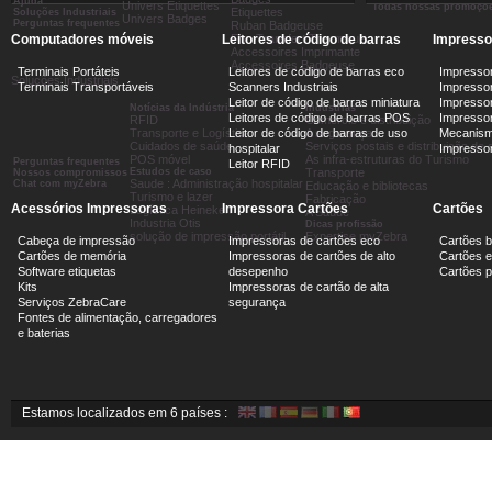
Ajuda
Univers Etiquettes
Todas nossas promoçõ
Etiquettes
Soluções Industriais
Univers Badges
Perguntas frequentes
Ruban Badgeuse
Computadores móveis
Leitores de código de barras
Film Transfert Thermique
Impresso
Accessoires Imprimante
Accessoires Badgeuse
Terminais Portáteis
Leitores de código de barras eco
Impressor
Soluções Industriais
Terminais Transportáveis
Scanners Industriais
Impressor
Leitor de código de barras miniatura
Impressor
Notícias da Indústria
Indústrias
Leitores de código de barras POS
Impressora
RFID
Comércio e distribuição
Transporte e Logística
Leitor de código de barras de uso
A segurança
Mecanism
Cuidados de saúde
Serviços postais e distribuição d
hospitalar
Impresso
POS móvel
As infra-estruturas do Turismo
Perguntas frequentes
Leitor RFID
Estudos de caso
Transporte
Nossos compromissos
Saude : Administração hospitalar
Chat com myZebra
Educação e bibliotecas
Turismo e lazer
Fabricação
Acessórios Impressoras
Impressora Cartões
Cartões
Logística Heineken
A Saúde
Industria Otis
Dicas profissão
solução de impressão portátil
Expertise myZebra
Cabeça de impressão
Impressoras de cartões eco
Cartões 
Cartões de memória
Impressoras de cartões de alto
Cartões e
Software etiquetas
desepenho
Cartões 
Kits
Impressoras de cartão de alta
Serviços ZebraCare
segurança
Fontes de alimentação, carregadores
e baterias
Estamos localizados em 6 países :