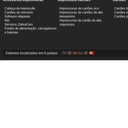
Acessórios Impressoras
Impressora Cartões
Cartões
Cabeça de impressão
Impressoras de cartões eco
Cartões 
Cartões de memória
Impressoras de cartões de alto
Cartões e
Software etiquetas
desepenho
Cartões 
Kits
Impressoras de cartão de alta
Serviços ZebraCare
segurança
Fontes de alimentação, carregadores
e baterias
Estamos localizados em 6 países :