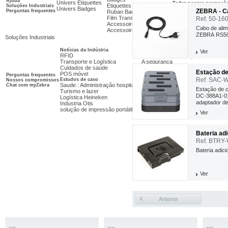
Ajuda
Univers Etiquettes
Todas nossas promoçõ
Etiquettes
Soluções Industriais
Univers Badges
ZEBRA - Ca
Perguntas frequentes
Ruban Badgeuse
Film Transfert Thermique
Ref. 50-16
Accessoires Imprimante
Cabo de alim
Accessoires Badgeuse
ZEBRA RS507
Soluções Industriais
Notícias da Indústria
Indústrias
Ver
RFID
Comércio e distribuição
Transporte e Logística
A segurança
Cuidados de saúde
Serviços postais e distribuição d
Estação de
POS móvel
As infra-estruturas do Turismo
Perguntas frequentes
Ref. SAC-
Estudos de caso
Transporte
Nossos compromissos
Saude : Administração hospitalar
Chat com myZebra
Educação e bibliotecas
Estação de 
Turismo e lazer
Fabricação
DC-388A1-0
Logística Heineken
A Saúde
adaptador de
Industria Otis
Dicas profissão
solução de impressão portátil
Expertise myZebra
Ver
Bateria ad
Ref. BTRY
Bateria adi
Ver
Anterior