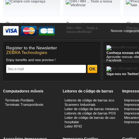
Pagamento seguro
Transporte
Chat 
Compre com seguraça
24H / 48H ... Teste a
Precisa
Nossos compromi
nossa eficiência!
Vamos fa
Register to the Newsletter
ZEBRA Technologies
Conheça nossas ofe
Aproveite nossas ofe
Enjoy benefits and new preview !
Facebook
Siga-nos no Twitter
Computadores móveis
Leitores de código de barras
Impresso
Terminais Portáteis
Leitores de código de barras eco
Impressor
Terminais Transportáveis
Scanners Industriais
Impressor
Leitor de código de barras miniatura
Impressor
Leitores de código de barras POS
Impressora
Leitor de código de barras de uso
Mecanism
hospitalar
Impresso
Leitor RFID