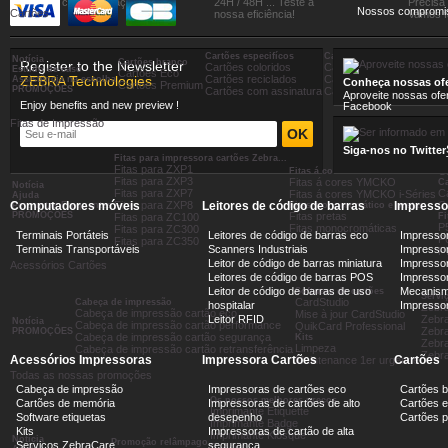
Compre com seguraça
24H / 48H ... Teste a
Precisa
Nossos compromi
Cartões
nossa eficiência!
Vamos fa
Cartões especifícos
Cartões proximidade RFID
Notícia
Cartões branco
Register to the Newsletter
Cartões coloridos
Cartões Mifare
Estudo de caso
Cartões Eco
ZEBRA Technologies
Cartões reciclados
Cartões UHF e RFID
Assistência na escolha
Conheça nossas ofe
Cartões Premium
PROMOÇÕES
Cartões com assinatura
Cartões com segurança 
Aproveite nossas ofe
Enjoy benefits and new preview !
Facebook
Fitas de Impressão
Ca
Siga-nos no Twitter
Fitas para impressora cartões Zebra...
C
Fitas para ZXP1
Ca
Fitas á cores
Fitas para ZXP3
Fitas á cores YMCKO
C
Notícia
Fitas para ZXP7
C
Fitas á cores YMCKO i-Séries
Ajuda
Computadores móveis
Fitas para ZXP8
Leitores de código de barras
Impresso
C
Perguntas Frequentes
Fitas monocromático e pretas
PROMOÇÕES
Fitas pretas
Fitas para ZC100
Fi
P
Fitas monocromáticas
Fitas para ZC300
Terminais Portáteis
Leitores de código de barras eco
Impressor
P
Fitas para ZC350
Terminais Transportáveis
Scanners Industriais
Impressor
P
Leitor de código de barras miniatura
Impressor
Acessórios Cartões
Leitores de código de barras POS
Impressora
Leitor de código de barras de uso
Mecanism
Software de cartões
Servi
CardStudio
Cabeça de impressão
hospitalar
Impresso
Zebr
Cabeça de impressão cartão eco
Mise à jour CardStudio
Leitor RFID
Zebra
Notícia
Cabeça de impressão cartão performance
QuikCard Professional
Zebra
PROMOÇÕES
Cabeça de impressão cartão segurança
Kits
Zebra
Limpeza
Cabeça de impressão cartão retransferência
Zebr
Acessórios Impressoras
Impressora Cartões
Cartões
Maintenance 1er urgence
Todas as nossas promoções
Cabeça de impressão
Impressoras de cartões eco
Cartões 
Os nossos melhores preços
Cartões de memória
Impressoras de cartões de alto
Cartões e
Imprimante Etiquette
Software etiquetas
desepenho
Cartões 
Imprimante Badge
Kits
Impressoras de cartão de alta
Imprimante Kiosque
Notícia
Promoção relâmpago
Serviços ZebraCare
segurança
Badges