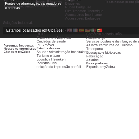
Ajuda
Univers Etiquettes
Todas nossas promoçõ
Fontes de alimentação, carregadores
Etiquettes
Soluções Industriais
Univers Badges
Perguntas frequentes
Ruban Badgeuse
e baterias
Film Transfert Thermique
Accessoires Imprimante
Accessoires Badgeuse
Soluções Industriais
Estamos localizados em 6 países :
Notícias da Indústria
Indústrias
RFID
Comércio e distribuição
Transporte e Logística
A segurança
Cuidados de saúde
Serviços postais e distribuição d
POS móvel
As infra-estruturas do Turismo
Perguntas frequentes
Estudos de caso
Transporte
Nossos compromissos
Saude : Administração hospitalar
Chat com myZebra
Educação e bibliotecas
Turismo e lazer
Fabricação
Logística Heineken
A Saúde
Industria Otis
Dicas profissão
solução de impressão portátil
Expertise myZebra