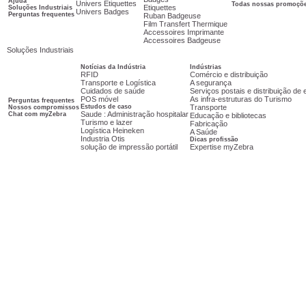
Ajuda
Univers Etiquettes
Todas nossas promoçõ
Etiquettes
Soluções Industriais
Univers Badges
Perguntas frequentes
Ruban Badgeuse
Film Transfert Thermique
Accessoires Imprimante
Accessoires Badgeuse
Soluções Industriais
Notícias da Indústria
Indústrias
RFID
Comércio e distribuição
Transporte e Logística
A segurança
Cuidados de saúde
Serviços postais e distribuição d
POS móvel
As infra-estruturas do Turismo
Perguntas frequentes
Estudos de caso
Transporte
Nossos compromissos
Saude : Administração hospitalar
Chat com myZebra
Educação e bibliotecas
Turismo e lazer
Fabricação
Logística Heineken
A Saúde
Industria Otis
Dicas profissão
solução de impressão portátil
Expertise myZebra