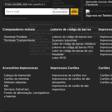
Ajuda
Univers Etiquettes
Todas nossas promoçõ
Aproveite nossas ofe
Etiquettes
Soluções Industriais
Enjoy benefits and new preview !
Univers Badges
Facebook
Perguntas frequentes
Ruban Badgeuse
Film Transfert Thermique
Accessoires Imprimante
Accessoires Badgeuse
Siga-nos no Twitter
Soluções Industriais
Notícias da Indústria
Indústrias
RFID
Comércio e distribuição
Computadores móveis
Leitores de código de barras
Impresso
Transporte e Logística
A segurança
Cuidados de saúde
Serviços postais e distribuição d
POS móvel
As infra-estruturas do Turismo
Terminais Portáteis
Leitores de código de barras eco
Impressor
Perguntas frequentes
Estudos de caso
Transporte
Nossos compromissos
Terminais Transportáveis
Scanners Industriais
Impressor
Saude : Administração hospitalar
Chat com myZebra
Educação e bibliotecas
Leitor de código de barras miniatura
Impressor
Turismo e lazer
Fabricação
Leitores de código de barras POS
Impressora
Logística Heineken
A Saúde
Industria Otis
Leitor de código de barras de uso
Mecanism
Dicas profissão
solução de impressão portátil
Expertise myZebra
hospitalar
Impresso
Leitor RFID
Acessórios Impressoras
Impressora Cartões
Cartões
Cabeça de impressão
Impressoras de cartões eco
Cartões 
Cartões de memória
Impressoras de cartões de alto
Cartões e
Software etiquetas
desepenho
Cartões 
Kits
Impressoras de cartão de alta
Serviços ZebraCare
segurança
Fontes de alimentação, carregadores
e baterias