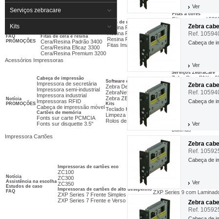
Fitas de Carbono
Ver
Serviços zebracare
Fitas de cera
Fitas á cores
Cera Padrão 2300
Fitas cera azul 531
Fitas de resina
Cera Premium 2100
Fitas cera ouro 531
Kits
Zebra cabe
Notícia
Resina Padrão 4800
Cera Premium Plus 5319
Fitas cera vermelh
Produtos dicas
Resina Premium 5095
Ref. 1059
FAQ
Fitas de cera e resina
Fitas resina branca
Resina Premium Plus 5100
PROMOÇÕES
Cera/Resina Padrão 3400
Fitas em cartucho
Cabeça de im
Fitas Image Lock
Cera/Resina Eficaz 3300
Cartucho para ZD4
Cera/Resina Premium 3200
Cartucho para P4T
Acessórios Impressoras
Ver
Serviços ZebraCare
ZebraCare PAX e 6
Cabeça de impressão
Software etiquetas
Impressora de secretária
ZebraCare Xi4, 105
Zebra cab
Zebra Designer
Impressora semi-industrial
ZebraCare ZM e R
Ref. 1059
ZebraNet Bridge Enterprise
Impressora industrial
ZebraCare S4M
Zebra ZBI Enablement Kits
Notícia
Impressoras RFID
ZebraCare Secretár
Cabeça de i
PROMOÇÕES
Kits
Cabeça de impressão móvel
ZebraCare Portátil
Teclado KDU Plus
Cartões de memória
Fontes de alimentaçã
Limpeza das impressoras
Fonts sur carte PCMCIA
Fontes de alimenta
Rolos de tração (Platen)
Fonts sur disquette 3.5"
Carregadores
Ver
Baterias
Impressora Cartões
Zebra cab
Ref. 10592
Cabeça de i
Impressoras de cartões eco
ZC100
Impressoras de cartão de alt
Notícia
ZC300
ZXP Series 7 com Laminad
Assistência na escolha
Ver
ZC350
ZXP Series 8 com Laminad
Estudos de caso
Impressoras de cartões de alto desepenho
FAQ
ZXP Series 9 com Laminad
ZXP Series 7 Frente Simples
ZXP Series 7 Frente e Verso
Zebra cabe
Ref. 10592
Cabeça de im