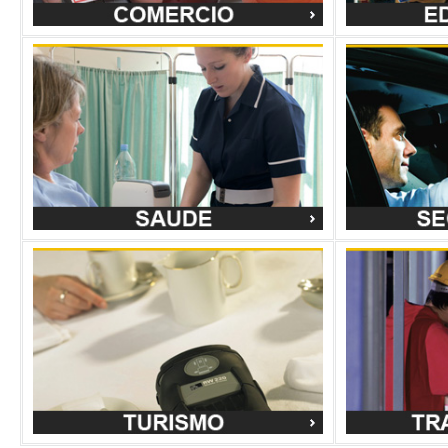
Fitas de Carbono
Fitas de cera
Fitas á cores
Cera Padrão 2300
Fitas cera azul 531
Fitas de resina
Cera Premium 2100
Fitas cera ouro 531
Notícia
Resina Padrão 4800
Cera Premium Plus 5319
Fitas cera vermelh
Produtos dicas
Resina Premium 5095
FAQ
Fitas de cera e resina
Fitas resina branca
Resina Premium Plus 5100
PROMOÇÕES
Cera/Resina Padrão 3400
Fitas em cartucho
Fitas Image Lock
Cera/Resina Eficaz 3300
Cartucho para ZD4
Cera/Resina Premium 3200
Cartucho para P4T
Acessórios Impressoras
Serviços ZebraCare
ZebraCare PAX e 6
Cabeça de impressão
Software etiquetas
Impressora de secretária
ZebraCare Xi4, 105
Zebra Designer
Impressora semi-industrial
ZebraCare ZM e R
ZebraNet Bridge Enterprise
Impressora industrial
ZebraCare S4M
Zebra ZBI Enablement Kits
Notícia
Impressoras RFID
ZebraCare Secretár
PROMOÇÕES
Kits
Cabeça de impressão móvel
ZebraCare Portátil
Teclado KDU Plus
Cartões de memória
Fontes de alimentaçã
Limpeza das impressoras
Fonts sur carte PCMCIA
Fontes de alimenta
Rolos de tração (Platen)
Fonts sur disquette 3.5"
Carregadores
Baterias
Impressora Cartões
Impressoras de cartões eco
ZC100
Impressoras de cartão de alt
Notícia
ZC300
ZXP Series 7 com Laminad
Assistência na escolha
ZC350
ZXP Series 8 com Laminad
Estudos de caso
Impressoras de cartões de alto desepenho
FAQ
ZXP Series 9 com Laminad
ZXP Series 7 Frente Simples
ZXP Series 7 Frente e Verso