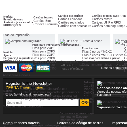
Cartões
Cartões especifícos
Cartões proximidade RFID
Notícia
Cartões branco
Cartões coloridos
Cartões Mifare
Estudo de caso
Cartões Eco
Cartões reciclados
Cartões UHF e RFID
Assistência na escolha
Cartões Premium
PROMOÇÕES
Cartões com assinatura
Cartões com segurança 
Fitas de Impressão
Ca
Fitas para impressora cartões Zebra...
C
Fitas para ZXP1
Ca
Fitas á cores
Fitas para ZXP3
Fitas á cores YMCKO
C
Notícia
Fitas para ZXP7
C
Fitas á cores YMCKO i-Séries
Ajuda
Fitas para ZXP8
C
Perguntas Frequentes
Fitas monocromático e pretas
Pagamento seguro
Transporte
Chat 
PROMOÇÕES
Fitas pretas
Fitas para ZC100
Fi
P
Fitas monocromáticas
Fitas para ZC300
Compre com seguraça
24H / 48H ... Teste a
Precisa
Nossos compromi
P
Fitas para ZC350
nossa eficiência!
Vamos fa
P
Acessórios Cartões
Register to the Newsletter
Software de cartões
Servi
CardStudio
Cabeça de impressão
ZEBRA Technologies
Zebr
Conheça nossas ofe
Cabeça de impressão cartão eco
Mise à jour CardStudio
Zebra
Notícia
Aproveite nossas ofe
Cabeça de impressão cartão performance
QuikCard Professional
Zebra
PROMOÇÕES
Enjoy benefits and new preview !
Facebook
Cabeça de impressão cartão segurança
Kits
Zebra
Limpeza
Cabeça de impressão cartão retransferência
Zebr
Maintenance 1er urgence
Todas as nossas promoções
Siga-nos no Twitter
Os nossos melhores preços
Imprimante Etiquette
Imprimante Badge
Computadores móveis
Leitores de código de barras
Impresso
Imprimante Kiosque
Notícia
Promoção relâmpago
Badges