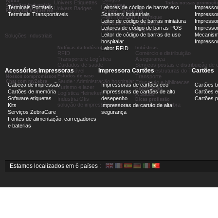
Ajuda
Univers Etiquettes
Todas nossas promoçõ
Etiquettes
Soluções Industriais
Terminais Portáteis
Leitores de código de barras eco
Impressor
Univers Badges
Perguntas frequentes
Ruban Badgeuse
Terminais Transportáveis
Scanners Industriais
Impressor
Film Transfert Thermique
Leitor de código de barras miniatura
Impressor
Accessoires Imprimante
Leitores de código de barras POS
Impressora
Accessoires Badgeuse
Leitor de código de barras de uso
Mecanism
Soluções Industriais
hospitalar
Impresso
Notícias da Indústria
Leitor RFID
Indústrias
RFID
Comércio e distribuição
Transporte e Logística
A segurança
Cuidados de saúde
Serviços postais e distribuição d
Acessórios Impressoras
Impressora Cartões
Cartões
POS móvel
As infra-estruturas do Turismo
Perguntas frequentes
Estudos de caso
Transporte
Nossos compromissos
Saude : Administração hospitalar
Chat com myZebra
Educação e bibliotecas
Cabeça de impressão
Impressoras de cartões eco
Cartões 
Turismo e lazer
Fabricação
Cartões de memória
Impressoras de cartões de alto
Cartões e
Logística Heineken
A Saúde
Software etiquetas
desepenho
Cartões 
Industria Otis
Dicas profissão
solução de impressão portátil
Expertise myZebra
Kits
Impressoras de cartão de alta
Serviços ZebraCare
segurança
Fontes de alimentação, carregadores
e baterias
Estamos localizados em 6 países :