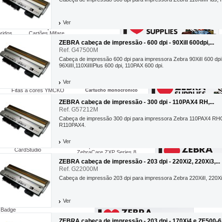
Ver
ifícos
Cartões proximidade RFID
ridos
Cartões Mifare
iclados
Cartões UHF e RFID
ZEBRA cabeça de impressão - 600 dpi - 90Xill 600dpi,...
 assinatura
Cartões com segurança & holograma
Ref. G47500M
Cabeça de impressão 600 dpi para impressora Zebra 90XiII 600 dpi
96XiIII,110XiIIIPlus 600 dpi, 110PAX 600 dpi.
Cartucho á cores
ra...
Cartucho á cores
Ver
Cartucho á cores i-Series
Fitas á cores
Fitas á cores YMCKO
Cartucho monocrónico
Cartucho preto
Fitas á cores YMCKO i-Séries
ZEBRA cabeça de impressão - 300 dpi - 110PAX4 RH,...
Cartucho monocromático
Fitas monocromático e pretas
Fitas pretas
Fitas de laminação
Ref. G57212M
P500/ P520
Fitas monocromáticas
Cabeça de impressão 300 dpi para impressora Zebra 110PAX4 RH
P620/ P630/ P640
P720
R110PAX4.
Ver
Software de cartões
Serviços zebracare
CardStudio
ZebraCare ZXP Series 8
Mise à jour CardStudio
ZebraCare P630i - P640i
nce
ZEBRA cabeça de impressão - 203 dpi - 220Xi2, 220Xi3,...
QuikCard Professional
ZebraCare P330m, P330i, P430i
a
Kits
Ref. G22000M
ZebraCare P100i, P110i, P120i
Limpeza
rência
ZebraCare ZXP Series 3
Cabeça de impressão 203 dpi para impressora Zebra 220XiII, 220XiII
Maintenance 1er urgence
elhores preços
Ver
Etiquette
 Badge
 Kiosque
ZEBRA cabeça de impressão - 203 dpi - 170Xi4 e ZE500-6