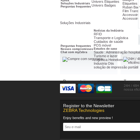
Ajuda
Univers Etiquettes
Etiquettes
Soluções Industriais
Univers Badges
Perguntas frequentes
Ruban Bad
Film Trans
Accessoire
Accessoir
Soluções Industriais
Notícias da Indústria
RFID
Transporte e Logística
Cuidados de saúde
POS móvel
Perguntas frequentes
Estudos de caso
Nossos compromissos
Saude : Administração hospita
Chat com myZebra
Turismo e lazer
Logística Heineken
Industria Otis
solução de impressão portátil
Pagamento seguro
Transpor
Compre com seguraça
24H / 48H 
nossa efic
Register to the Newsletter
ZEBRA Technologies
Enjoy benefits and new preview !