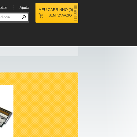
tter
Ajuda
MEU CARRINHO
(
0
)
SEM IVA
VAZIO