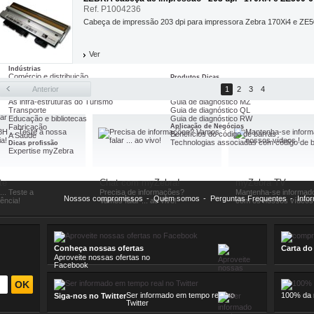
Todas nossas promoções
Ref. P1004236
geuse
Cabeça de impressão 203 dpi para impressora Zebra 170Xi4 e ZE5
fert Thermique
s Imprimante
es Badgeuse
Ver
Indústrias
Comércio e distribuição
Produtos Dicas
A segurança
Guia de diagnóstico EPL
Anterior
1
2
3
4
Serviços postais e distribuição de encomendas
Guia de diagnóstico ZPL
As infra-estruturas do Turismo
Guia de diagnóstico MZ
Transporte
Guia de diagnóstico QL
lar
Educação e bibliotecas
Guia de diagnóstico RW
Fabricação
Aplicação de Negócios
Benefícios do código de barras
A Saúde
Technologias associadas com código de 
Dicas profissão
Expertise myZebra
te
Chat com myZebra!
myZebra TV
... Teste a
Precisa de informações?
Mantenha-se informad
Nossos compromissos
-
Quem somos
-
Perguntas Frequentes
-
Info
iência!
Vamos falar ... ao vivo!
com os nossos vídeos 
Conheça nossas ofertas
Carta do
Aproveite nossas ofertas no
Facebook
Ser informado em tempo real no
100% da n
Siga-nos no Twitter
Twitter