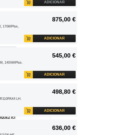
O
ADICIONAR
875,00 €
 170iIIIPlus,
ADICIONAR
545,00 €
I, 140XiIIIPlus.
ADICIONAR
498,80 €
, R110PAX4 LH.
ADICIONAR
636,00 €
R110Xi HF.