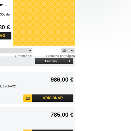
m...
300 dpi
.
80 €
 AO
O
Ordenar por
Produtos por página
Próximo
986,00 €
ll, 170PAX2,
m...
ADICIONAR
203 dpi
.
785,00 €
00 €
 AO