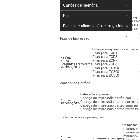
Cartões
Cartões de memória
Kits
Cartões espec
Notícia
Cartões branco
Cartões colo
Estudo de caso
Cartões Eco
Cartões rec
Assistência na escolha
Fontes de alimentação, carregadores e
Cartões Premium
PROMOÇÕES
Cartões com
baterias
Fitas de Impressão
Fitas para impressora cartões Zeb
Fitas para ZXP1
Fitas para ZXP3
Notícia
Fitas para ZXP7
Ajuda
Fitas para ZXP8
Perguntas Frequentes
PROMOÇÕES
Fitas para ZC100
Fitas para ZC300
Fitas para ZC350
Acessórios Cartões
Cabeça de impressão
Cabeça de impressão cartão eco
Notícia
Cabeça de impressão cartão performa
PROMOÇÕES
Cabeça de impressão cartão seguranç
Cabeça de impressão cartão retransfe
Todas as nossas promoções
Os nossos m
Imprimante 
Imprimante
Imprimante
Notícia
Promoção relâmpago
Badges