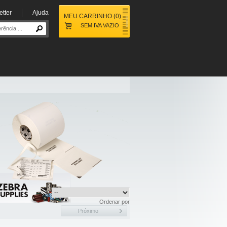
tter
Ajuda
MEU CARRINHO
(
0
)
SEM IVA
VAZIO
Ordenar por
Próximo