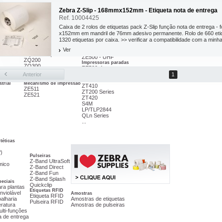
Zebra Z-Slip - 168mmx152mm - Etiqueta nota de entrega
Ref. 10004425
Caixa de 2 rolos de etiquetas pack Z-Slip função nota de entrega 
Impressora RFID
x152mm em mandril de 76mm adesivo permanente. Rolo de 660 etiq
ZD500 - UHF
ZT400 - UHF
1320 etiquetas por caixa. >> verificar a compatibilidade com a minha
ZT420 - UHF
industrial
Ver
R110Xi4
Impressora portátil
ZE500 - UHF
ZQ200
Impressoras paradas
ZQ300
ZE500-4
ZQ500
ZE500-6
Anterior
1
ZQ600
GC420
trial
Mecanismo de impressão
ZT410
ZE511
ZT200 Series
ZE521
ZT420
S4M
LP/TLP2844
QLn Series
...
téticas
)
Pulseiras
Z-Band UltraSoft
mico
Z-Band Direct
Z-Band Fun
Z-Band Splash
peciais
Quickclip
ara plantas
Etiquetas RFID
nviolável
Amostras
Etiqueta RFID
oalharia
Amostras de etiquetas
Pulseira RFID
ratura
Amostras de pulseiras
ulti-funções
a de entrega