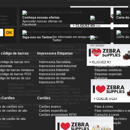
ifícos
Cartões proximidade RFID
Conheça nossas ofertas
Carta do
ridos
Cartões Mifare
Aproveite nossas ofertas no
iclados
Cartões UHF e RFID
Facebook
 assinatura
Cartões com segurança & holograma
Ser informado em tempo real no
100% da n
Siga-nos no Twitter
Twitter
Cartucho á cores
ra...
Cartucho á cores
Cartucho á cores i-Series
Fitas á cores
Fitas á cores YMCKO
Cartucho monocrónico
e código de barras
Impressora Etiquetas
Etiquetas
Cartucho preto
Fitas á cores YMCKO i-Séries
Cartucho monocromático
Fitas monocromático e pretas
 código de barras eco
Impressora Secretária
Etiquetas papel z-perfor
Fitas pretas
Fitas de laminação
P500/ P520
dustriais
Impressora semi-industrial
Etiquetas papel z-select
Fitas monocromáticas
P620/ P630/ P640
digo de barras miniatura
Impressora Industrial
Etiquetas sintéticas
P720
 código de barras POS
Impressora portátil
Etiquetas especiais
ódigo de barras de uso
Mecanismo de impressão
Pulseiras
Impressora RFID
Amostras
Software de cartões
Serviços zebracare
CardStudio
ZebraCare ZXP Series 8
Mise à jour CardStudio
ZebraCare P630i - P640i
nce
QuikCard Professional
ZebraCare P330m, P330i, P430i
a
 Cartões
Cartões
Fitas de Impressão
Kits
ZebraCare P100i, P110i, P120i
Limpeza
rência
ZebraCare ZXP Series 3
Maintenance 1er urgence
s de cartões eco
Cartões branco
Fitas á cores
 de cartões de alto
Cartões especifícos
Fitas monocromático e p
Cartões proximidade RFID
Cartucho á cores
elhores preços
 de cartão de alta
Cartucho monocrónico
Etiquette
 Badge
Fitas de laminação
 Kiosque