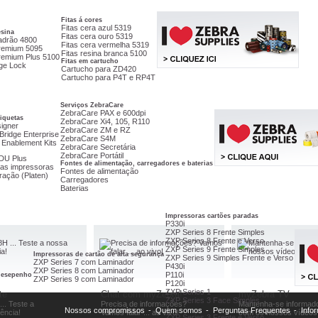
Fitas á cores
Fitas cera azul 5319
esina
Fitas cera ouro 5319
adrão 4800
Fitas cera vermelha 5319
remium 5095
Fitas resina branca 5100
remium Plus 5100
Fitas em cartucho
age Lock
Cartucho para ZD420
Cartucho para P4T e RP4T
Serviços ZebraCare
ZebraCare PAX e 600dpi
tiquetas
ZebraCare Xi4, 105, R110
igner
ZebraCare ZM e RZ
Bridge Enterprise
ZebraCare S4M
 Enablement Kits
ZebraCare Secretária
ZebraCare Portátil
DU Plus
Fontes de alimentação, carregadores e baterias
as impressoras
Fontes de alimentação
ração (Platen)
Carregadores
Baterias
Impressoras cartões paradas
P330i
ZXP Series 8 Frente Simples
ZXP Series 8 Frente e Verso
ZXP Series 9 Frente Simples
Impressoras de cartão de alta segurança
ZXP Series 9 Simples Frente e Verso
ZXP Series 7 com Laminador
P430i
ZXP Series 8 com Laminador
P110i
 desepenho
ZXP Series 9 com Laminador
P120i
ZXP Series 1
te
Chat com myZebra!
myZebra TV
ZXP Series 3 Face Simples
... Teste a
Precisa de informações?
Mantenha-se informad
...
Nossos compromissos
-
Quem somos
-
Perguntas Frequentes
-
Info
iência!
Vamos falar ... ao vivo!
com os nossos vídeos 
ZXP Series 3 Frente e Verso