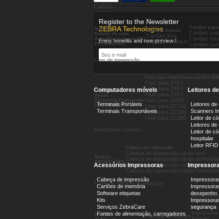
Cartões
Register to the Newsletter
Cartões espec
ZEBRA Technologies
Notícia
Cartões branco
Cartões colo
Estudo de caso
Cartões Eco
Cartões rec
Assistência na escolha
Enjoy benefits and new preview !
Cartões Premium
PROMOÇÕES
Cartões com
Fitas de Impressão
Fitas para impressora cartões Zeb
Fitas para ZXP1
Fitas para ZXP3
Computadores móveis
Leitores d
Notícia
Fitas para ZXP7
Ajuda
Fitas para ZXP8
Perguntas Frequentes
Terminais Portáteis
Leitores de
PROMOÇÕES
Fitas para ZC100
Terminais Transportáveis
Scanners In
Fitas para ZC300
Fitas para ZC350
Leitor de có
Leitores de
Acessórios Cartões
Leitor de c
hospitalar
Leitor RFID
Cabeça de impressão
Cabeça de impressão cartão eco
Notícia
Cabeça de impressão cartão performa
PROMOÇÕES
Cabeça de impressão cartão seguranç
Acessórios Impressoras
Impressora
Cabeça de impressão cartão retransfe
Cabeça de impressão
Impressora
Todas as nossas promoções
Cartões de memória
Impressoras
Software etiquetas
desepenho
Os nossos m
Kits
Impressoras
Imprimante 
Imprimante
Serviços ZebraCare
segurança
Imprimante
Fontes de alimentação, carregadores
Notícia
Promoção relâmpago
Badges