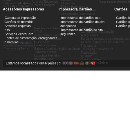
Ajuda
Univers Etiquettes
Todas nossas promoçõ
Etiquettes
Soluções Industriais
Univers Badges
Perguntas frequentes
Ruban Badgeuse
Acessórios Impressoras
Impressora Cartões
Cartões
Film Transfert Thermique
Accessoires Imprimante
Accessoires Badgeuse
Cabeça de impressão
Impressoras de cartões eco
Cartões 
Soluções Industriais
Cartões de memória
Impressoras de cartões de alto
Cartões e
Software etiquetas
desepenho
Cartões 
Notícias da Indústria
Indústrias
Kits
Impressoras de cartão de alta
RFID
Comércio e distribuição
Serviços ZebraCare
segurança
Transporte e Logística
A segurança
Fontes de alimentação, carregadores
Cuidados de saúde
Serviços postais e distribuição d
e baterias
POS móvel
As infra-estruturas do Turismo
Perguntas frequentes
Estudos de caso
Transporte
Nossos compromissos
Saude : Administração hospitalar
Chat com myZebra
Educação e bibliotecas
Turismo e lazer
Fabricação
Logística Heineken
A Saúde
Industria Otis
Dicas profissão
solução de impressão portátil
Expertise myZebra
Estamos localizados em 6 países :