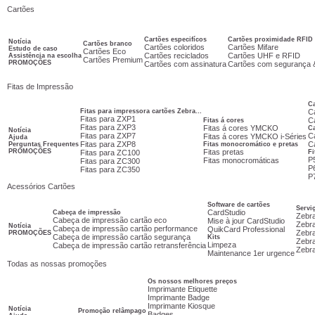
Cartões
Cartões especifícos
Cartões proximidade RFID
Notícia
Cartões branco
Cartões coloridos
Cartões Mifare
Estudo de caso
Cartões Eco
Cartões reciclados
Cartões UHF e RFID
Assistência na escolha
Cartões Premium
PROMOÇÕES
Cartões com assinatura
Cartões com segurança 
Fitas de Impressão
Ca
Fitas para impressora cartões Zebra...
C
Fitas para ZXP1
Ca
Fitas á cores
Fitas para ZXP3
Fitas á cores YMCKO
C
Notícia
Fitas para ZXP7
C
Fitas á cores YMCKO i-Séries
Ajuda
Fitas para ZXP8
C
Perguntas Frequentes
Fitas monocromático e pretas
PROMOÇÕES
Fitas pretas
Fitas para ZC100
Fi
P
Fitas monocromáticas
Fitas para ZC300
P
Fitas para ZC350
P
Acessórios Cartões
Software de cartões
Servi
CardStudio
Cabeça de impressão
Zebr
Cabeça de impressão cartão eco
Mise à jour CardStudio
Zebra
Notícia
Cabeça de impressão cartão performance
QuikCard Professional
Zebra
PROMOÇÕES
Cabeça de impressão cartão segurança
Kits
Zebra
Limpeza
Cabeça de impressão cartão retransferência
Zebr
Maintenance 1er urgence
Todas as nossas promoções
Os nossos melhores preços
Imprimante Etiquette
Imprimante Badge
Imprimante Kiosque
Notícia
Promoção relâmpago
Badges