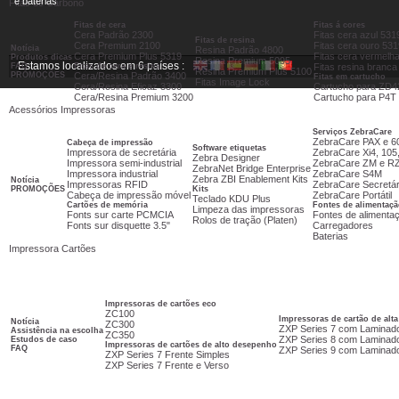
e baterias
Fitas de Carbono
Fitas de cera
Fitas á cores
Cera Padrão 2300
Fitas cera azul 531
Fitas de resina
Cera Premium 2100
Fitas cera ouro 531
Notícia
Resina Padrão 4800
Cera Premium Plus 5319
Fitas cera vermelh
Produtos dicas
Resina Premium 5095
Estamos localizados em 6 países :
FAQ
Fitas de cera e resina
Fitas resina branca
Resina Premium Plus 5100
PROMOÇÕES
Cera/Resina Padrão 3400
Fitas em cartucho
Fitas Image Lock
Cera/Resina Eficaz 3300
Cartucho para ZD4
Cera/Resina Premium 3200
Cartucho para P4T
Acessórios Impressoras
Serviços ZebraCare
ZebraCare PAX e 6
Cabeça de impressão
Software etiquetas
Impressora de secretária
ZebraCare Xi4, 105
Zebra Designer
Impressora semi-industrial
ZebraCare ZM e R
ZebraNet Bridge Enterprise
Impressora industrial
ZebraCare S4M
Zebra ZBI Enablement Kits
Notícia
Impressoras RFID
ZebraCare Secretár
PROMOÇÕES
Kits
Cabeça de impressão móvel
ZebraCare Portátil
Teclado KDU Plus
Cartões de memória
Fontes de alimentaçã
Limpeza das impressoras
Fonts sur carte PCMCIA
Fontes de alimenta
Rolos de tração (Platen)
Fonts sur disquette 3.5"
Carregadores
Baterias
Impressora Cartões
Impressoras de cartões eco
ZC100
Impressoras de cartão de alt
Notícia
ZC300
ZXP Series 7 com Laminad
Assistência na escolha
ZC350
ZXP Series 8 com Laminad
Estudos de caso
Impressoras de cartões de alto desepenho
FAQ
ZXP Series 9 com Laminad
ZXP Series 7 Frente Simples
ZXP Series 7 Frente e Verso