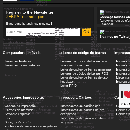
DS8208
DS8288
Impressora Etiquetas
Register to the Newsletter
ZEBRA Technologies
Imp
Conheça nossas ofe
ZD
Aproveite nossas ofe
ZT
Enjoy benefits and new preview !
Facebook
ZT
Impressora semi-industrial
R1
ZT111
Impressora portátil
ZE
Impressora Secretária
ZT231
ZQ200
ZD510-HC
Siga-nos no Twitter
Imp
ZT411
ZQ300
Notícia
ZE
ZD411
ZT421
ZQ500
Estudos de caso
ZE
ZD220
Produtos dicas
ZT510
ZQ600
GC
ZD230
PROMOÇÕES
Impressora Industrial
Mecanismo de impressão
ZT
ZD421
ZT610
ZE511
Computadores móveis
Leitores de código de barras
Impresso
ZT2
ZD621
ZT620
ZE521
ZT
220Xi4
S4
Terminais Portáteis
Leitores de código de barras eco
Impressor
LP
Terminais Transportáveis
Scanners Industriais
Impressor
QLn
Leitor de código de barras miniatura
Impressor
...
Leitores de código de barras POS
Impressora
Etiquetas
Leitor de código de barras de uso
Mecanism
hospitalar
Impresso
Etiquetas sintéticas
PolyE
Leitor RFID
PolyPro (PP)
Pulseiras
PolyO
Z-Band UltraSoft
PolyPro térmico
Etiquetas papel z-perform
Acessórios Impressoras
Impressora Cartões
Cartões
Z-Band Direct
Térmico eco
Z-Ultimate
Notícia
Z-Band Fun
Papel Mate
Z-Xtreme
Estudos de caso
Z-Band Splash
Cabeça de impressão
Impressoras de cartões eco
Cartões 
Ajuda
Etiquetas papel z-select
Etiquetas especiais
Quickclip
PROMOÇÕES
Térmico Premium
Etiquetas para plantas
Cartões de memória
Impressoras de cartões de alto
Cartões e
Etiquetas RFID
Papel Mate Premium
Z-Destruct inviolável
Amostra
Software etiquetas
desepenho
Cartões 
Etiqueta RFID
Etiquetas Joalharia
Amostra
Kits
Impressoras de cartão de alta
Pulseira RFID
Baixa temperatura
Amostra
Serviços ZebraCare
segurança
Etiquetas multi-funções
Fontes de alimentação, carregadores
Z-Slip - Nota de entrega