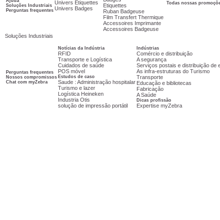
Ajuda
Univers Etiquettes
Todas nossas promoçõ
Etiquettes
Soluções Industriais
Univers Badges
Perguntas frequentes
Ruban Badgeuse
Film Transfert Thermique
Accessoires Imprimante
Accessoires Badgeuse
Soluções Industriais
Notícias da Indústria
Indústrias
RFID
Comércio e distribuição
Transporte e Logística
A segurança
Cuidados de saúde
Serviços postais e distribuição d
POS móvel
As infra-estruturas do Turismo
Perguntas frequentes
Estudos de caso
Transporte
Nossos compromissos
Saude : Administração hospitalar
Chat com myZebra
Educação e bibliotecas
Turismo e lazer
Fabricação
Logística Heineken
A Saúde
Industria Otis
Dicas profissão
solução de impressão portátil
Expertise myZebra