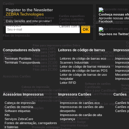
Cartões
Register to the Newsletter
ZEBRA Technologies
Conheça nossas ofe
Cartões especifícos
Cartões proximidade RFID
Notícia
Aproveite nossas ofe
Cartões branco
Cartões coloridos
Cartões Mifare
Estudo de caso
Enjoy benefits and new preview !
Cartões Eco
Facebook
Cartões reciclados
Cartões UHF e RFID
Assistência na escolha
Cartões Premium
PROMOÇÕES
Cartões com assinatura
Cartões com segurança 
Siga-nos no Twitter
Fitas de Impressão
Ca
Fitas para impressora cartões Zebra...
C
Fitas para ZXP1
Ca
Fitas á cores
Computadores móveis
Leitores de código de barras
Impresso
Fitas para ZXP3
Fitas á cores YMCKO
C
Notícia
Fitas para ZXP7
C
Fitas á cores YMCKO i-Séries
Ajuda
Terminais Portáteis
Leitores de código de barras eco
Impressor
Fitas para ZXP8
C
Perguntas Frequentes
Fitas monocromático e pretas
PROMOÇÕES
Fitas pretas
Terminais Transportáveis
Scanners Industriais
Impressor
Fitas para ZC100
Fi
P
Fitas monocromáticas
Fitas para ZC300
Leitor de código de barras miniatura
Impressor
P
Fitas para ZC350
Leitores de código de barras POS
Impressora
P
Leitor de código de barras de uso
Mecanism
Acessórios Cartões
hospitalar
Impresso
Leitor RFID
Software de cartões
Servi
CardStudio
Cabeça de impressão
Zebr
Cabeça de impressão cartão eco
Mise à jour CardStudio
Zebra
Notícia
Cabeça de impressão cartão performance
QuikCard Professional
Acessórios Impressoras
Impressora Cartões
Cartões
Zebra
PROMOÇÕES
Cabeça de impressão cartão segurança
Kits
Zebra
Limpeza
Cabeça de impressão cartão retransferência
Zebr
Cabeça de impressão
Impressoras de cartões eco
Cartões 
Maintenance 1er urgence
Cartões de memória
Impressoras de cartões de alto
Cartões e
Todas as nossas promoções
Software etiquetas
desepenho
Cartões 
Kits
Impressoras de cartão de alta
Os nossos melhores preços
Imprimante Etiquette
Serviços ZebraCare
segurança
Imprimante Badge
Fontes de alimentação, carregadores
Imprimante Kiosque
Notícia
e baterias
Promoção relâmpago
Badges