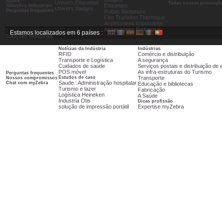
Ajuda
Univers Etiquettes
Todas nossas promoçõ
Etiquettes
Soluções Industriais
Univers Badges
Perguntas frequentes
Ruban Badgeuse
Film Transfert Thermique
Accessoires Imprimante
Accessoires Badgeuse
Estamos localizados em 6 países :
Soluções Industriais
Notícias da Indústria
Indústrias
RFID
Comércio e distribuição
Transporte e Logística
A segurança
Cuidados de saúde
Serviços postais e distribuição d
POS móvel
As infra-estruturas do Turismo
Perguntas frequentes
Estudos de caso
Transporte
Nossos compromissos
Saude : Administração hospitalar
Chat com myZebra
Educação e bibliotecas
Turismo e lazer
Fabricação
Logística Heineken
A Saúde
Industria Otis
Dicas profissão
solução de impressão portátil
Expertise myZebra