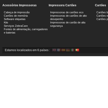
Acessórios Impressoras
Impressora Cartões
Cartões
Cabeça de impressão
Impressoras de cartões eco
Cartões 
Cartões de memória
Impressoras de cartões de alto
Cartões e
Software etiquetas
desepenho
Cartões 
Kits
Impressoras de cartão de alta
Serviços ZebraCare
segurança
Fontes de alimentação, carregadores
e baterias
Estamos localizados em 6 países :