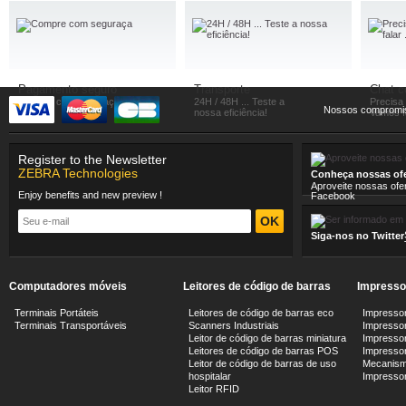
Pagamento seguro
Transporte
Chat 
Compre com seguraça
24H / 48H ... Teste a
Precisa
Nossos compromi
nossa eficiência!
Vamos fa
Register to the Newsletter
ZEBRA Technologies
Conheça nossas ofe
Aproveite nossas ofe
Enjoy benefits and new preview !
Facebook
Siga-nos no Twitter
Computadores móveis
Leitores de código de barras
Impresso
Terminais Portáteis
Leitores de código de barras eco
Impressor
Terminais Transportáveis
Scanners Industriais
Impressor
Leitor de código de barras miniatura
Impressor
Leitores de código de barras POS
Impressora
Leitor de código de barras de uso
Mecanism
hospitalar
Impresso
Leitor RFID