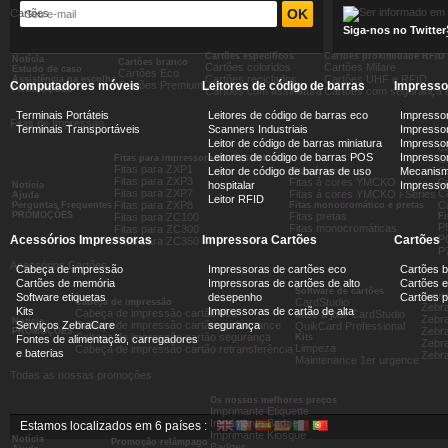
Cartões
Siga-nos no Twitter
Cartões especifícos
Cartões proximidade RFID
Notícia
Cartões branco
Cartões coloridos
Cartões Mifare
Estudo de caso
Cartões Eco
Cartões reciclados
Cartões UHF e RFID
Assistência na escolha
Computadores móveis
Cartões Premium
Leitores de código de barras
Impresso
PROMOÇÕES
Cartões com assinatura
Cartões com segurança 
Terminais Portáteis
Leitores de código de barras eco
Impressor
Fitas de Impressão
Terminais Transportáveis
Scanners Industriais
Impressor
Leitor de código de barras miniatura
Impressor
Ca
Leitores de código de barras POS
Impressora
Fitas para impressora cartões Zebra...
C
Fitas para ZXP1
Leitor de código de barras de uso
Mecanism
Ca
Fitas á cores
Fitas para ZXP3
Fitas á cores YMCKO
C
hospitalar
Impresso
Notícia
Fitas para ZXP7
C
Fitas á cores YMCKO i-Séries
Ajuda
Leitor RFID
Fitas para ZXP8
C
Perguntas Frequentes
Fitas monocromático e pretas
PROMOÇÕES
Fitas pretas
Fitas para ZC100
Fi
P
Fitas monocromáticas
Fitas para ZC300
Acessórios Impressoras
Impressora Cartões
Cartões
P
Fitas para ZC350
P
Acessórios Cartões
Cabeça de impressão
Impressoras de cartões eco
Cartões 
Cartões de memória
Impressoras de cartões de alto
Cartões e
Software de cartões
Software etiquetas
desepenho
Cartões 
Servi
CardStudio
Cabeça de impressão
Zebr
Kits
Impressoras de cartão de alta
Cabeça de impressão cartão eco
Mise à jour CardStudio
Zebra
Notícia
Serviços ZebraCare
Cabeça de impressão cartão performance
segurança
QuikCard Professional
Zebra
PROMOÇÕES
Cabeça de impressão cartão segurança
Kits
Fontes de alimentação, carregadores
Zebra
Limpeza
Cabeça de impressão cartão retransferência
e baterias
Zebr
Maintenance 1er urgence
Todas as nossas promoções
Os nossos melhores preços
Imprimante Etiquette
Imprimante Badge
Estamos localizados em 6 países :
Imprimante Kiosque
Notícia
Promoção relâmpago
Badges