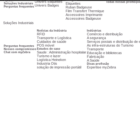
Ajuda
Univers Etiquettes
Todas nossas promoçõ
Etiquettes
Soluções Industriais
Univers Badges
Perguntas frequentes
Ruban Badgeuse
Film Transfert Thermique
Accessoires Imprimante
Accessoires Badgeuse
Soluções Industriais
Notícias da Indústria
Indústrias
RFID
Comércio e distribuição
Transporte e Logística
A segurança
Cuidados de saúde
Serviços postais e distribuição d
POS móvel
As infra-estruturas do Turismo
Perguntas frequentes
Estudos de caso
Transporte
Nossos compromissos
Saude : Administração hospitalar
Chat com myZebra
Educação e bibliotecas
Turismo e lazer
Fabricação
Logística Heineken
A Saúde
Industria Otis
Dicas profissão
solução de impressão portátil
Expertise myZebra