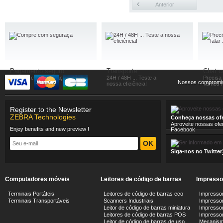
Anterior
Pagamento seguro
Transporte
Chat 
Compre com seguraça
24H / 48H ... Teste a
Precisa
Nossos compromi
nossa eficiência!
Vamos fa
Register to the Newsletter
ZEBRA Technologies
Conheça nossas ofe
Aproveite nossas ofe
Enjoy benefits and new preview !
Facebook
Siga-nos no Twitter
Computadores móveis
Leitores de código de barras
Impresso
Terminais Portáteis
Leitores de código de barras eco
Impressor
Terminais Transportáveis
Scanners Industriais
Impressor
Leitor de código de barras miniatura
Impressor
Leitores de código de barras POS
Impressora
Leitor de código de barras de uso
Mecanism