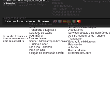
Fontes de alimentação, carregadores
Ajuda
Univers Etiquettes
Todas nossas promoçõ
Etiquettes
Soluções Industriais
e baterias
Univers Badges
Perguntas frequentes
Ruban Badgeuse
Film Transfert Thermique
Accessoires Imprimante
Accessoires Badgeuse
Soluções Industriais
Estamos localizados em 6 países :
Notícias da Indústria
Indústrias
RFID
Comércio e distribuição
Transporte e Logística
A segurança
Cuidados de saúde
Serviços postais e distribuição d
POS móvel
As infra-estruturas do Turismo
Perguntas frequentes
Estudos de caso
Transporte
Nossos compromissos
Saude : Administração hospitalar
Chat com myZebra
Educação e bibliotecas
Turismo e lazer
Fabricação
Logística Heineken
A Saúde
Industria Otis
Dicas profissão
solução de impressão portátil
Expertise myZebra