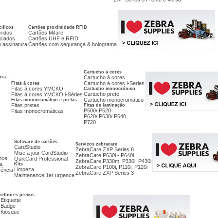
ifícos
Cartões proximidade RFID
ridos
Cartões Mifare
iclados
Cartões UHF e RFID
 assinatura
Cartões com segurança & holograma
Cartucho á cores
ra...
Cartucho á cores
Cartucho á cores i-Series
Fitas á cores
Fitas á cores YMCKO
Cartucho monocrónico
Cartucho preto
Fitas á cores YMCKO i-Séries
Cartucho monocromático
Fitas monocromático e pretas
Fitas pretas
Fitas de laminação
P500/ P520
Fitas monocromáticas
P620/ P630/ P640
P720
Software de cartões
Serviços zebracare
CardStudio
ZebraCare ZXP Series 8
Mise à jour CardStudio
ZebraCare P630i - P640i
nce
QuikCard Professional
ZebraCare P330m, P330i, P430i
a
Kits
ZebraCare P100i, P110i, P120i
Limpeza
rência
ZebraCare ZXP Series 3
Maintenance 1er urgence
elhores preços
Etiquette
 Badge
 Kiosque