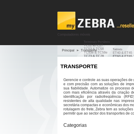
Computadores móveis
Terminais Portáteis
TC22 &TC27
TC53 & TC58
Tablets
Principal
>
Transporte
TC53e & TC58e
ET40 & ET45
TC73 & TC78
ET60 & ET65
Notícia
TC8300
ET80 & ET85
Ajuda
MC2200 & MC2700
ET401
Dicas de produtos
TRANSPORTE
MC33
Bornes de prix
PROMOÇÕES
CC600
MC34
CC6000
MC94
KC50 & TD50
EC50 & EC55
Gerencie e controle as suas operações de
HC20 & HC50
e com precisão com as soluções de impr
EM45 RFID
sua fiabilidade. Automatize os processo 
Leitores de código de barras
com mais eficiência através da criação d
identificação por radiofreqüência (RF
Leitores de código de barras e
LS1203
resistentes de alta qualidade nas impres
LS2208
secretária compactas e econômicas dos mod
LI2208
rotulagem do frete, Zebra tem as soluçõe
DS2208
permitir que ao sector dos transportes de co
Perguntas frequentes
DS2278
Os pontos de fidelidade
LI4278
myZebraTV
DS4308
Contacte-nos
Categorias
DS8108
DS8178
DS4608