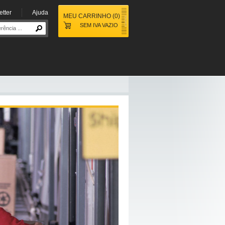
tter
Ajuda
MEU CARRINHO
(
0
)
SEM IVA
VAZIO