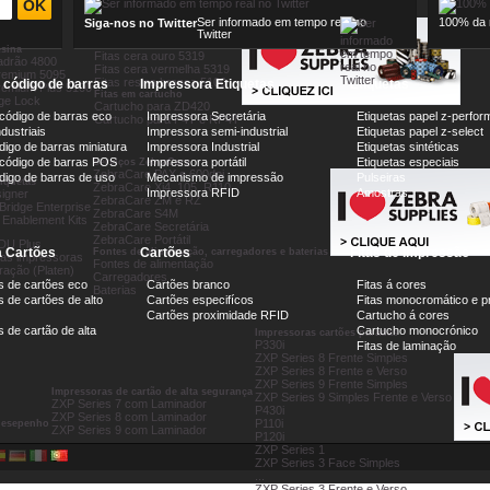
Ser informado em tempo real no
100% da n
Siga-nos no Twitter
Fitas á cores
Twitter
Fitas cera azul 5319
esina
Fitas cera ouro 5319
adrão 4800
Fitas cera vermelha 5319
remium 5095
Fitas resina branca 5100
e código de barras
Impressora Etiquetas
Etiquetas
remium Plus 5100
Fitas em cartucho
age Lock
Cartucho para ZD420
 código de barras eco
Impressora Secretária
Etiquetas papel z-perfor
Cartucho para P4T e RP4T
dustriais
Impressora semi-industrial
Etiquetas papel z-select
digo de barras miniatura
Impressora Industrial
Etiquetas sintéticas
 código de barras POS
Impressora portátil
Etiquetas especiais
Serviços ZebraCare
ZebraCare PAX e 600dpi
ódigo de barras de uso
Mecanismo de impressão
Pulseiras
tiquetas
ZebraCare Xi4, 105, R110
Impressora RFID
Amostras
igner
ZebraCare ZM e RZ
Bridge Enterprise
ZebraCare S4M
 Enablement Kits
ZebraCare Secretária
ZebraCare Portátil
DU Plus
 Cartões
Cartões
Fitas de Impressão
Fontes de alimentação, carregadores e baterias
as impressoras
Fontes de alimentação
ração (Platen)
Carregadores
s de cartões eco
Cartões branco
Fitas á cores
Baterias
 de cartões de alto
Cartões especifícos
Fitas monocromático e p
Cartões proximidade RFID
Cartucho á cores
 de cartão de alta
Cartucho monocrónico
Impressoras cartões paradas
P330i
Fitas de laminação
ZXP Series 8 Frente Simples
ZXP Series 8 Frente e Verso
ZXP Series 9 Frente Simples
Impressoras de cartão de alta segurança
ZXP Series 9 Simples Frente e Verso
ZXP Series 7 com Laminador
P430i
ZXP Series 8 com Laminador
P110i
 desepenho
ZXP Series 9 com Laminador
P120i
ZXP Series 1
ZXP Series 3 Face Simples
...
ZXP Series 3 Frente e Verso