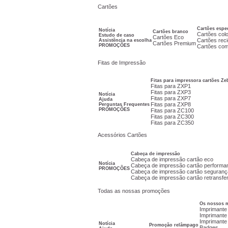
Cartões
Cartões espec
Notícia
Cartões branco
Cartões colo
Estudo de caso
Cartões Eco
Cartões rec
Assistência na escolha
Cartões Premium
PROMOÇÕES
Cartões com
Fitas de Impressão
Fitas para impressora cartões Zeb
Fitas para ZXP1
Fitas para ZXP3
Notícia
Fitas para ZXP7
Ajuda
Fitas para ZXP8
Perguntas Frequentes
PROMOÇÕES
Fitas para ZC100
Fitas para ZC300
Fitas para ZC350
Acessórios Cartões
Cabeça de impressão
Cabeça de impressão cartão eco
Notícia
Cabeça de impressão cartão performa
PROMOÇÕES
Cabeça de impressão cartão seguranç
Cabeça de impressão cartão retransfe
Todas as nossas promoções
Os nossos m
Imprimante 
Imprimante
Imprimante
Notícia
Promoção relâmpago
Badges