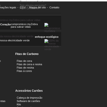
Serviço ao cliente
o
Tem alguma pergunta?
rmações legais
-
CGV
-
Mappa del sito
-
Contatto
!
Algum problema?
compromisso myZebra
 Coração
para salvar vidas
enfoque ecológico
ossa electricidade verde
Fitas de Carbono
m
Fitas de cera
Fitas de cera e resina
Fitas de resina
Fitas á cores
Acessórios Cartões
Cabeça de impressão
retas
Software de cartões
Kits