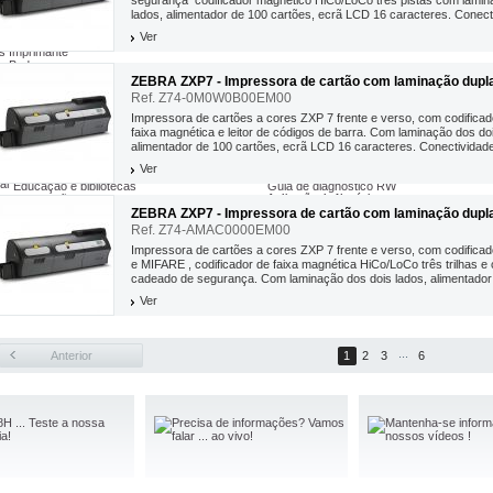
segurança codificador magnético HiCo/LoCo três pistas com lamin
Todas nossas promoções
lados, alimentador de 100 cartões, ecrã LCD 16 caracteres. Conect
geuse
Ver
fert Thermique
s Imprimante
es Badgeuse
ZEBRA ZXP7 - Impressora de cartão com laminação dupla.
Ref. Z74-0M0W0B00EM00
Indústrias
Impressora de cartões a cores ZXP 7 frente e verso, com codificad
Comércio e distribuição
Produtos Dicas
faixa magnética e leitor de códigos de barra. Com laminação dos doi
A segurança
Guia de diagnóstico EPL
Serviços postais e distribuição de encomendas
alimentador de 100 cartões, ecrã LCD 16 caracteres. Conectividad
Guia de diagnóstico ZPL
As infra-estruturas do Turismo
Guia de diagnóstico MZ
e Wifi...
Ver
Transporte
Guia de diagnóstico QL
lar
Educação e bibliotecas
Guia de diagnóstico RW
Fabricação
Aplicação de Negócios
Benefícios do código de barras
A Saúde
ZEBRA ZXP7 - Impressora de cartão com laminação dupla.
Technologias associadas com código de 
Dicas profissão
Ref. Z74-AMAC0000EM00
Expertise myZebra
Impressora de cartões a cores ZXP 7 frente e verso, com codificad
e MIFARE , codificador de faixa magnética HiCo/LoCo três trilhas e
cadeado de segurança . Com laminação dos dois lados, alimentador 
Ver
...
Anterior
1
2
3
6