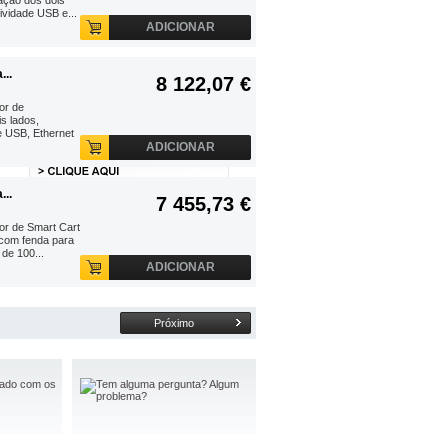
ação dos dois
ividade USB e...
ADICIONAR
..
8 122,07 €
or de
s lados,
e USB, Ethernet
ADICIONAR
..
7 455,73 €
barras
or de Smart Cart
 com fenda para
de 100...
ADICIONAR
Próximo