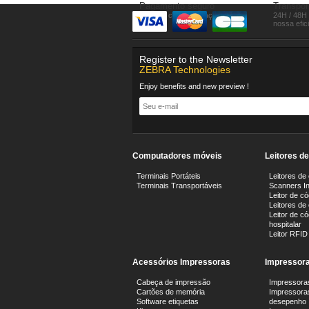
Pagamento seguro
Transpor
Compre com seguraça
24H / 48H 
nossa efic
Register to the Newsletter
ZEBRA Technologies
Enjoy benefits and new preview !
Computadores móveis
Leitores d
Terminais Portáteis
Leitores de
Terminais Transportáveis
Scanners In
Leitor de có
Leitores de
Leitor de c
hospitalar
Leitor RFID
Acessórios Impressoras
Impressora
Cabeça de impressão
Impressora
Cartões de memória
Impressoras
Software etiquetas
desepenho