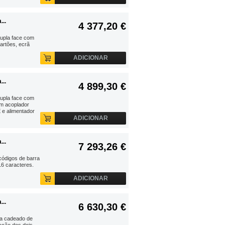
..
4 377,20 €
dupla face com
artões, ecrã
ADICIONAR
..
4 899,30 €
dupla face com
om acoplador
 e alimentador
ADICIONAR
..
7 293,26 €
códigos de barra
16 caracteres.
ADICIONAR
..
6 630,30 €
ra cadeado de