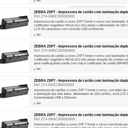
Ver
ZEBRA ZXP7 - Impressora de cartão com laminação dupla.
Ref. Z74-0M0C0000EM00
ifícos
Cartões proximidade RFID
ridos
Cartões Mifare
Impressora de cartão a cores ZXP7 frente e verso com laminador 
iclados
Cartões UHF e RFID
codificador magnético HiCo/LoCo três pistas e alimentador de 100 c
 assinatura
Cartões com segurança & holograma
LCD 16 caracteres com conexão USB et Ethernet.
Ver
Cartucho á cores
ra...
Cartucho á cores
ZEBRA ZXP7 - Impressora de cartão com laminação dupla.
Cartucho á cores i-Series
Fitas á cores
Ref. Z74-AM0C0000EM00
Fitas á cores YMCKO
Cartucho monocrónico
Cartucho preto
Fitas á cores YMCKO i-Séries
Impressora de cartão a cores ZXP7 frente e verso com laminador 
Cartucho monocromático
Fitas monocromático e pretas
codificador magnético HiCo/LoCo três pistas estação de contato c
Fitas pretas
Fitas de laminação
para codificaçãodo cartão com chip e codificador de cartão MIFARE
P500/ P520
Fitas monocromáticas
de...
P620/ P630/ P640
Ver
P720
ZEBRA ZXP7 - Impressora de cartão com laminação dupla.
Software de cartões
Ref. Z74-000C0B00EM00
Serviços zebracare
CardStudio
ZebraCare ZXP Series 8
Mise à jour CardStudio
Impressora de cartões a cores ZXP 7 frente e verso, com leitor de 
ZebraCare P630i - P640i
nce
QuikCard Professional
e laminação dos dois lados, alimentador de 100 cartões, ecrã LCD 
ZebraCare P330m, P330i, P430i
a
Kits
Conectividade USB e Ethernet.
ZebraCare P100i, P110i, P120i
Limpeza
rência
ZebraCare ZXP Series 3
Maintenance 1er urgence
Ver
elhores preços
ZEBRA ZXP7 - Impressora de cartão com laminação dupla.
Etiquette
Ref. Z74-0MAC0000EM00
 Badge
 Kiosque
Impressora de cartões a cores ZXP 7 frente e verso com fenda pa