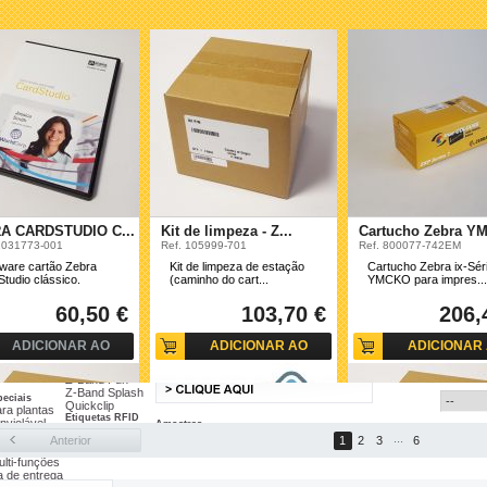
Impressora RFID
ZD500 - UHF
ZT400 - UHF
ZT420 - UHF
industrial
R110Xi4
Impressora portátil
ZE500 - UHF
ZQ200
Impressoras paradas
ZQ300
ZE500-4
ZQ500
ZE500-6
ZQ600
GC420
trial
Mecanismo de impressão
ZT410
ZE511
ZT200 Series
ZE521
ZT420
S4M
A CARDSTUDIO C...
Kit de limpeza - Z...
Cartucho Zebra YM
LP/TLP2844
1031773-001
Ref. 105999-701
Ref. 800077-742EM
QLn Series
ware cartão Zebra
Kit de limpeza de estação
Cartucho Zebra ix-Sér
...
tudio clássico.
(caminho do cart...
YMCKO para impres...
60,50 €
103,70 €
206,
téticas
)
Pulseiras
ADICIONAR AO
ADICIONAR AO
ADICIONAR
Z-Band UltraSoft
mico
Z-Band Direct
CARRINHO
CARRINHO
CARRINH
Z-Band Fun
Z-Band Splash
peciais
Quickclip
ara plantas
Etiquetas RFID
nviolável
Amostras
Etiqueta RFID
oalharia
Amostras de etiquetas
...
Anterior
1
2
3
6
Pulseira RFID
ratura
Amostras de pulseiras
ulti-funções
a de entrega