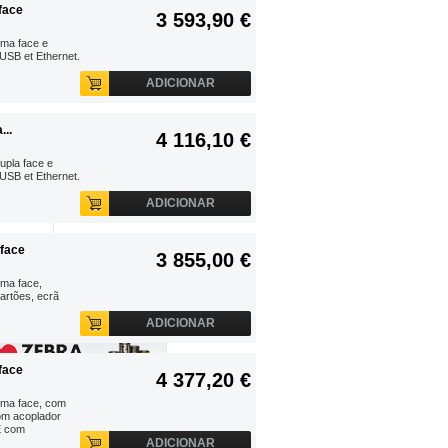
face
3 593,90 €
uma face e
USB et Ethernet.
..
ADICIONAR
eça de
..
4 116,10 €
00 €
upla face e
 AO
USB et Ethernet.
O
ADICIONAR
face
3 855,00 €
uma face,
artões, ecrã
ADICIONAR
face
4 377,20 €
uma face, com
com acoplador
E com
ADICIONAR