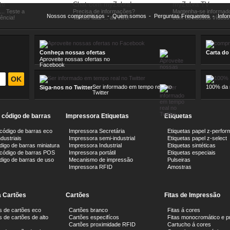
te
Chat com myZebra!
myZebra TV
... Teste a
Precisa de informações?
Mantenha-se informad
Nossos compromissos
-
Quem somos
-
Perguntas Frequentes
-
Info
iência!
Vamos falar ... ao vivo!
com os nossos vídeos 
Conheça nossas ofertas
Carta do
Aproveite nossas ofertas no
Facebook
Ser informado em tempo real no
100% da n
Siga-nos no Twitter
Twitter
e código de barras
Impressora Etiquetas
Etiquetas
 código de barras eco
Impressora Secretária
Etiquetas papel z-perfor
dustriais
Impressora semi-industrial
Etiquetas papel z-select
digo de barras miniatura
Impressora Industrial
Etiquetas sintéticas
 código de barras POS
Impressora portátil
Etiquetas especiais
ódigo de barras de uso
Mecanismo de impressão
Pulseiras
Impressora RFID
Amostras
 Cartões
Cartões
Fitas de Impressão
s de cartões eco
Cartões branco
Fitas á cores
 de cartões de alto
Cartões especifícos
Fitas monocromático e p
Cartões proximidade RFID
Cartucho á cores