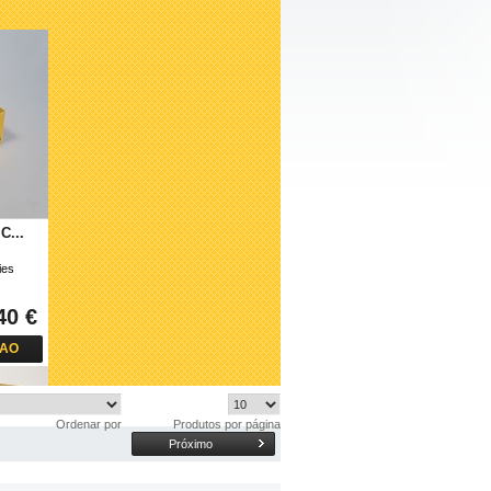
C...
ies
40 €
 AO
O
Ordenar por
Produtos por página
Próximo