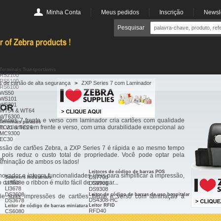
Minha Conta
Meus pedidos
Inscrição
Newsle
Pesquisar
Terminais Transportáveis
RS2100
RS5100
 de cartão de alta segurança
>
ZXP Series 7 com Laminador
RS6100
WS50
WS101
WS301
DOR
WT54 & WT64
WT6300
Series 7 frente e verso com laminador cria cartões com qualidade
Terminais parados
es volumes em frente e verso, com uma durabilidade excepcional ao
TC21 & TC26
MC9300
EC30
ssão de cartões Zebra, a ZXP Series 7 é rápida e ao mesmo tempo
, pois reduz o custo total de propriedade. Você pode optar pela
co
laminação de ambos os lados!
Leitores de código de barras POS
ovador e integra funcionalidades úteis para simplificar a impressão,
DS7708
Scanners Industriais
artão e o ribbon é muito fácil de carregar...
LI3608
DS9908
LI3678
DS9308
DS3608
Leitor de código de barras de uso hospitalar
nfie suas impressões de cartões frente e verso com laminação à
DS4308-HC
DS3678
Leitor RFID
Leitor de código de barras miniatura
RFD40
CS6080
RFD90