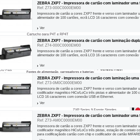
ZEBRA ZXP7 - Impressora de cartão com laminador uma 
Ref. Z73-000C0000EM00
Fitas á cores
Fitas cera azul 5319
Impressora de cartão a cores ZXP7 frente e verso com laminador 
esina
Fitas cera ouro 5319
adrão 4800
alimentador de 100 cartões, ecrã LCD 16 caracteres com conexão 
Fitas cera vermelha 5319
remium 5095
e limpeza par...
ZEBRA CARDSTUDIO C...
Kit de limpeza par.
Fitas resina branca 5100
remium Plus 5100
05912-003
Ref. CSR2C-SW00-L
Ref. 105999-705
Fitas em cartucho
Ver
age Lock
Cartucho para ZD420
e limpeza do carregador da
Softaware cartão Zebra
Kit de limpeza da cab
Cartucho para P4T e RP4T
ssora...
CardStudio clássico.
impressão ZXP7...
ZEBRA ZXP7 - Impressora de cartão com laminação dupla.
32,48 €
72,90 €
84,
Ref. Z74-000C0000EM00
Serviços ZebraCare
ZebraCare PAX e 600dpi
Impressora de cartão a cores ZXP7 frente e verso com laminador d
tiquetas
ZebraCare Xi4, 105, R110
ADICIONAR AO
ADICIONAR AO
ADICIONAR
alimentador de 100 cartões, ecrã LCD 16 caracteres com conexão 
igner
ZebraCare ZM e RZ
Bridge Enterprise
ZebraCare S4M
CARRINHO
CARRINHO
CARRINH
 Enablement Kits
ZebraCare Secretária
Ver
ZebraCare Portátil
DU Plus
Fontes de alimentação, carregadores e baterias
as impressoras
Fontes de alimentação
ração (Platen)
ZEBRA ZXP7 - Impressora de cartão com laminação uma 
Carregadores
Ref. Z73-0M0C0000EM00
Baterias
Impressora de cartão a cores ZXP7 frente e verso com laminador 
codificador magnético HiCo/LoCo três pistas e alimentador de 100 c
Impressoras cartões paradas
LCD 16 caracteres com conexão USB et Ethernet.
P330i
ZXP Series 8 Frente Simples
Ver
ZXP Series 8 Frente e Verso
ZXP Series 9 Frente Simples
Impressoras de cartão de alta segurança
ZXP Series 9 Simples Frente e Verso
ZXP Series 7 com Laminador
ZEBRA ZXP7 - Impressora de cartão com laminador uma 
P430i
ZXP Series 8 com Laminador
Ref. Z73-AM0C0000EM00
P110i
 desepenho
ZXP Series 9 com Laminador
P120i
Impressora de cartão a cores ZXP7 frente e verso com laminador 
ZXP Series 1
codificador magnético HiCo/LoCo três pistas, estação de contato 
ZXP Series 3 Face Simples
para codificaçãodo cartão com chip e codificador de cartão MIFAR
...
alimentador...
ZXP Series 3 Frente e Verso