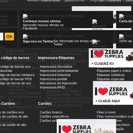
Nossos compromissos
-
Quem somos
-
Perguntas Frequentes
-
Info
iência!
Vamos falar ... ao vivo!
com os nossos vídeos 
ifícos
Cartões proximidade RFID
ridos
Cartões Mifare
Conheça nossas ofertas
Carta do
iclados
Cartões UHF e RFID
Aproveite nossas ofertas no
 assinatura
Cartões com segurança & holograma
Facebook
Ser informado em tempo real no
100% da n
Siga-nos no Twitter
Cartucho á cores
Twitter
ra...
Cartucho á cores
Cartucho á cores i-Series
Fitas á cores
Fitas á cores YMCKO
Cartucho monocrónico
Cartucho preto
e código de barras
Fitas á cores YMCKO i-Séries
Impressora Etiquetas
Etiquetas
Cartucho monocromático
Fitas monocromático e pretas
Fitas pretas
Fitas de laminação
 código de barras eco
Impressora Secretária
Etiquetas papel z-perfor
P500/ P520
Fitas monocromáticas
dustriais
Impressora semi-industrial
Etiquetas papel z-select
P620/ P630/ P640
P720
digo de barras miniatura
Impressora Industrial
Etiquetas sintéticas
 código de barras POS
Impressora portátil
Etiquetas especiais
ódigo de barras de uso
Mecanismo de impressão
Pulseiras
Software de cartões
Impressora RFID
Amostras
Serviços zebracare
CardStudio
ZebraCare ZXP Series 8
Mise à jour CardStudio
ZebraCare P630i - P640i
nce
QuikCard Professional
ZebraCare P330m, P330i, P430i
a
Kits
ZebraCare P100i, P110i, P120i
 Cartões
Limpeza
Cartões
Fitas de Impressão
rência
ZebraCare ZXP Series 3
Maintenance 1er urgence
s de cartões eco
Cartões branco
Fitas á cores
 de cartões de alto
Cartões especifícos
Fitas monocromático e p
elhores preços
Cartões proximidade RFID
Cartucho á cores
Etiquette
 de cartão de alta
Cartucho monocrónico
 Badge
Fitas de laminação
 Kiosque