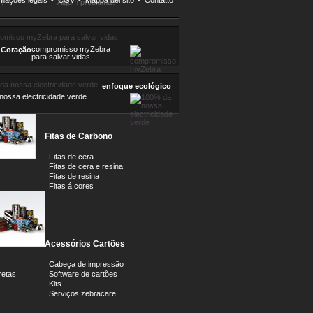
rmações legais
-
CGV
-
Mappa del sito
-
Contatto
!
Algum problema?
compromisso myZebra
 Coração
para salvar vidas
enfoque ecológico
ossa electricidade verde
Fitas de Carbono
m
Fitas de cera
Fitas de cera e resina
Fitas de resina
Fitas á cores
Acessórios Cartões
Cabeça de impressão
retas
Software de cartões
Kits
Serviços zebracare