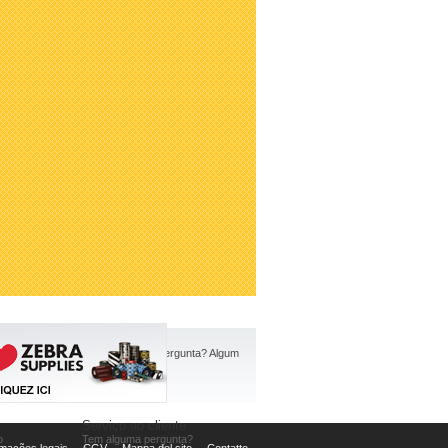
Serviço ao cliente
o
Tem alguma pergunta?