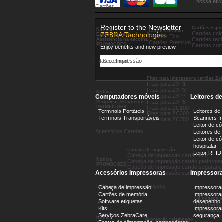
nossa efic
Cartões
Register to the Newsletter
Cartões espec
Notícia
Cartões branco
Cartões colo
ZEBRA Technologies
Estudo de caso
Cartões Eco
Cartões rec
Assistência na escolha
Cartões Premium
PROMOÇÕES
Cartões com
Enjoy benefits and new preview !
Fitas de Impressão
Fitas para impressora cartões Zeb
Fitas para ZXP1
Fitas para ZXP3
Notícia
Fitas para ZXP7
Computadores móveis
Leitores d
Ajuda
Fitas para ZXP8
Perguntas Frequentes
PROMOÇÕES
Fitas para ZC100
Terminais Portáteis
Leitores de
Fitas para ZC300
Terminais Transportáveis
Scanners In
Fitas para ZC350
Leitor de có
Acessórios Cartões
Leitores de
Leitor de c
hospitalar
Cabeça de impressão
Leitor RFID
Cabeça de impressão cartão eco
Notícia
Cabeça de impressão cartão performa
PROMOÇÕES
Cabeça de impressão cartão seguranç
Acessórios Impressoras
Impressora
Cabeça de impressão cartão retransfe
Todas as nossas promoções
Cabeça de impressão
Impressora
Cartões de memória
Impressoras
Os nossos m
Software etiquetas
desepenho
Imprimante 
Kits
Impressoras
Imprimante
Serviços ZebraCare
segurança
Imprimante
Notícia
Promoção relâmpago
Badges