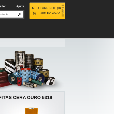
tter
Ajuda
MEU CARRINHO
(
0
)
SEM IVA
VAZIO
FITAS CERA OURO 5319