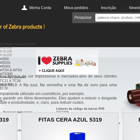
Minha Conta
Meus pedidos
Inscrição
Newsle
Pesquisar
Terminais Transportáveis
RS2100
RS5100
RS6100
WS50
WS101
WS301
WT54 & WT64
WT6300
ência térmica de cor impressoras e mercados-alvo de seus clientes
Terminais parados
TC21 & TC26
MC9300
cera 5319: A fita azul, fita vermelha e uma fita de ouro para uma
EC30
mplamente utilizado em cosméticos, por exemplo.
ara garantir um ótimo desempenho. Eles ajudam a reduzir o desgaste
co
de e produtividade, e, claro, para reduzir custos.
Leitores de código de barras POS
DS7708
Scanners Industriais
LI3608
DS9908
319
FITAS CERA AZUL 5319
LI3678
DS9308
DS3608
Leitor de código de barras de uso hospitalar
DS4308-HC
DS3678
Leitor RFID
Leitor de código de barras miniatura
RFD40
CS6080
RFD90